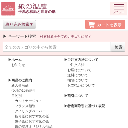
手漉き和紙と世界の紙
メニュー
絞り込み検索
▶ キーワード検索
検索対象を全てのカテゴリに戻す
現在お取り扱いしていない商品です。
▶ホーム
▶ご注文方法について
お知らせ
ご注文方法
お届けについて
送料について
▶商品のご案内
梱包について
新入荷商品
お支払いについて
今月の15%割引
目的別
▶割引について
カルトナージュ・
フランス額装
▶特定商取引に基づく表記
クイリングペーパー
折り紙におすすめの紙
障子紙におすすめの紙
紙の温度オリジナル商品