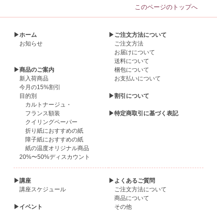
このページのトップへ
▶ホーム
▶ご注文方法について
お知らせ
ご注文方法
お届けについて
送料について
▶商品のご案内
梱包について
新入荷商品
お支払いについて
今月の15%割引
目的別
▶割引について
カルトナージュ・
フランス額装
▶特定商取引に基づく表記
クイリングペーパー
折り紙におすすめの紙
障子紙におすすめの紙
紙の温度オリジナル商品
20%〜50%ディスカウント
▶講座
▶よくあるご質問
講座スケジュール
ご注文方法について
商品について
▶イベント
その他