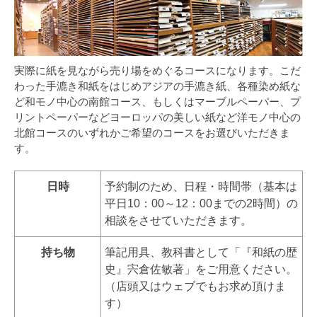
実際に紙を見ながら売り場をめぐるコースになります。こだ
わった手漉き和紙をはじめアジアの手漉き紙、各種染め紙な
ど和モノ中心の南館コース、もしくはマーブルペーパー、プ
リントペーパーなどヨーロッパの美しい紙など洋モノ中心の
北館コースのいずれかご希望のコースをお選びいただきま
す。
日時
予約制のため、日程・時間帯（基本は
平日10：00～12：00までの2時間）の
相談をさせていただきます。
持ち物
筆記用具、教科書として「『和紙の歴
史』宍倉佐敏著」をご用意ください。
（店頭又はウェブでもお求め頂けま
す）