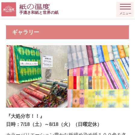
手漉き和紙と世界の紙
メニュー
ギャラリー
『大処分市！！』
日時：7/18（土）～8/18（火）（日曜定休）
カラーバリエーション豊かな板締め染め紙１００色を各