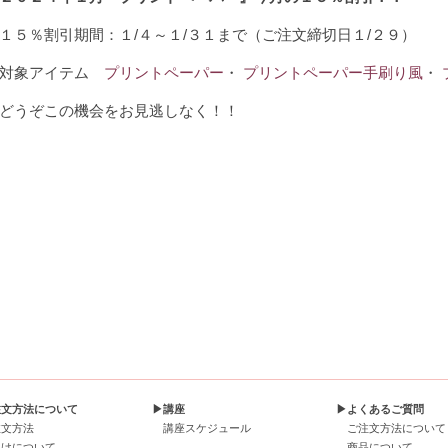
１５％割引期間：１/４～１/３１まで（ご注文締切日１/２９）
対象アイテム
プリントペーパー
・
プリントペーパー手刷り風
・
どうぞこの機会をお見逃しなく！！
注文方法について
▶講座
▶よくあるご質問
注文方法
講座スケジュール
ご注文方法について
届けについて
商品について