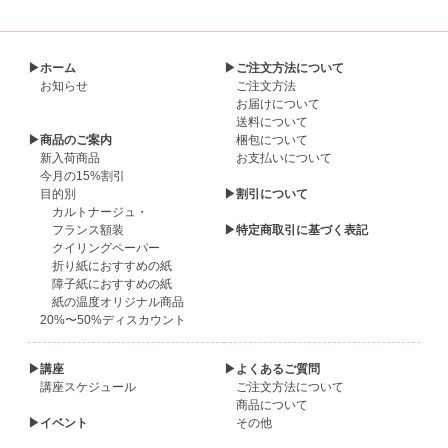
▶ホーム
▶ご注文方法について
お知らせ
ご注文方法
お届けについて
送料について
▶商品のご案内
梱包について
新入荷商品
お支払いについて
今月の15%割引
目的別
▶割引について
カルトナージュ・
フランス額装
▶特定商取引に基づく表記
クイリングペーパー
折り紙におすすめの紙
障子紙におすすめの紙
紙の温度オリジナル商品
20%〜50%ディスカウント
▶講座
▶よくあるご質問
講座スケジュール
ご注文方法について
商品について
▶イベント
その他