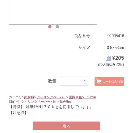
1
2
商品番号
02005416
サイズ
0.5×53cm
¥205
¥225)
(税込価格:
数量
カテゴリ:
紙材料
>
クイリングペーパー
>
国内単色5・10mm
目的別:
クイリングペーパー
>
国内単色5mm
【特徴】
洋紙TANT７０ｋｇを使用しています。
【注意点】