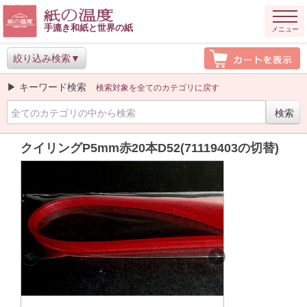
手漉き和紙と世界の紙
メニュー
絞り込み検索
▶ キーワード検索
検索対象を全てのカテゴリに戻す
クイリングP5mm赤20本D52(71119403の切替)
Previous
Next