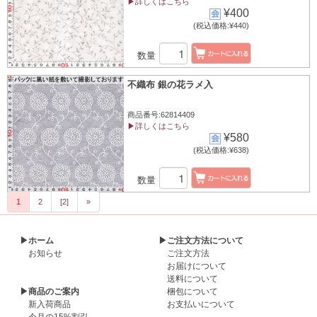
▶詳しくはこちら
¥400
(税込価格:¥440)
数量
不織布 銀の花ラメ入
商品番号:62814409
▶詳しくはこちら
¥580
(税込価格:¥638)
数量
1
2
[2]
»
▶ホーム
▶ご注文方法について
お知らせ
ご注文方法
お届けについて
送料について
▶商品のご案内
梱包について
新入荷商品
お支払いについて