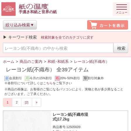
手漉き和紙と世界の紙
メニュー
絞り込み検索
▶ キーワード検索
検索対象を全てのカテゴリに戻す
ホーム
>
商品のご案内
>
和紙･和紙系
>
レーヨン紙(不織布）
レーヨン紙(不織布） 全39アイテム
会員割引
今月の15%割引
20%-50%割引
割引対象外
※各割引について詳しくは
こちら
をご覧下さい
※商品の画像は、お客様のご覧になるパソコンにより、実物と色が多少異なること
がございます。ご了承ください。
1
2
[2]
»
レーヨン紙(不織布湿
式)17.2kg
商品番号:12505609