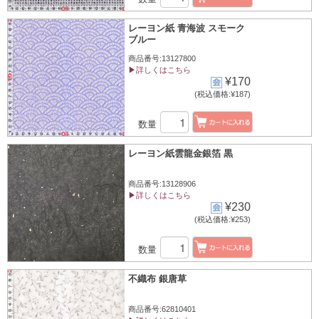
レーヨン紙 青海波 スモーク
ブルー
商品番号:13127800
▶詳しくはこちら
¥170
(税込価格:¥187)
数量
レーヨン紙雲龍金銀箔 黒
商品番号:13128906
▶詳しくはこちら
¥230
(税込価格:¥253)
数量
不織布 銀唐草
商品番号:62810401