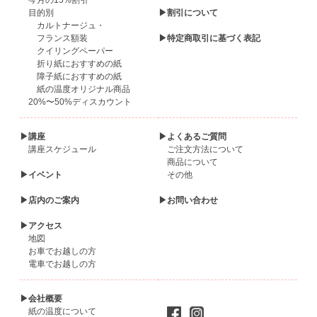
今月の15%割引
目的別
▶割引について
カルトナージュ・
フランス額装
▶特定商取引に基づく表記
クイリングペーパー
折り紙におすすめの紙
障子紙におすすめの紙
紙の温度オリジナル商品
20%〜50%ディスカウント
▶講座
▶よくあるご質問
講座スケジュール
ご注文方法について
商品について
▶イベント
その他
▶店内のご案内
▶お問い合わせ
▶アクセス
地図
お車でお越しの方
電車でお越しの方
▶会社概要
紙の温度について