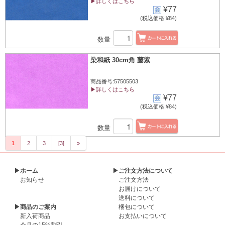
▶詳しくはこちら
¥77
(税込価格:¥84)
数量
染和紙 30cm角 藤紫
商品番号:57505503
▶詳しくはこちら
¥77
(税込価格:¥84)
数量
1
2
3
[3]
»
▶ホーム
▶ご注文方法について
お知らせ
ご注文方法
お届けについて
送料について
▶商品のご案内
梱包について
新入荷商品
お支払いについて