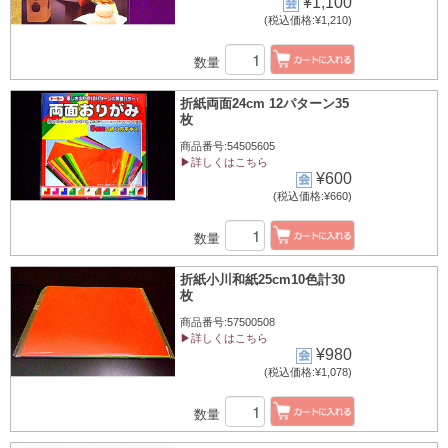
¥1,100
(税込価格:¥1,210)
数量
折紙両面24cm 12パターン35
枚
商品番号:54505605
▶詳しくはこちら
¥600
(税込価格:¥660)
数量
折紙小川和紙25cm10色計30
枚
商品番号:57500508
▶詳しくはこちら
¥980
(税込価格:¥1,078)
数量