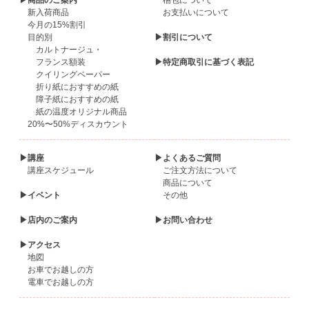
▶商品のご案内
梱包について
新入荷商品
お支払いについて
今月の15%割引
目的別
▶割引について
カルトナージュ・
フランス額装
▶特定商取引に基づく表記
クイリングペーパー
折り紙におすすめの紙
障子紙におすすめの紙
紙の温度オリジナル商品
20%〜50%ディスカウント
▶講座
▶よくあるご質問
講座スケジュール
ご注文方法について
商品について
▶イベント
その他
▶店内のご案内
▶お問い合わせ
▶アクセス
地図
お車でお越しの方
電車でお越しの方