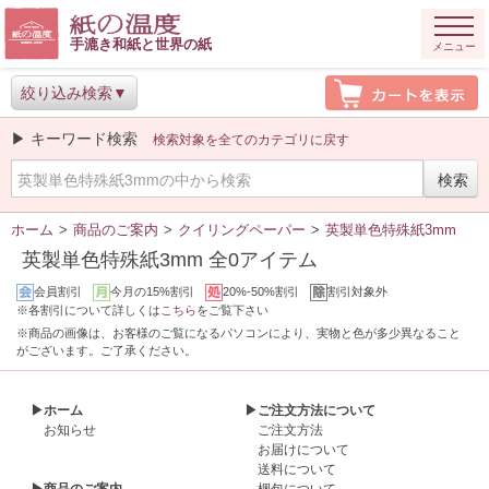
手漉き和紙と世界の紙
メニュー
絞り込み検索
▶ キーワード検索
検索対象を全てのカテゴリに戻す
ホーム
>
商品のご案内
>
クイリングペーパー
>
英製単色特殊紙3mm
英製単色特殊紙3mm 全0アイテム
会員割引
今月の15%割引
20%-50%割引
割引対象外
※各割引について詳しくは
こちら
をご覧下さい
※商品の画像は、お客様のご覧になるパソコンにより、実物と色が多少異なること
がございます。ご了承ください。
▶ホーム
▶ご注文方法について
お知らせ
ご注文方法
お届けについて
送料について