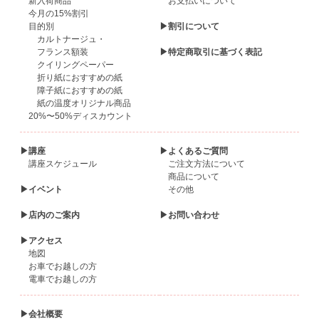
新入荷商品
お支払いについて
今月の15%割引
目的別
▶割引について
カルトナージュ・
フランス額装
▶特定商取引に基づく表記
クイリングペーパー
折り紙におすすめの紙
障子紙におすすめの紙
紙の温度オリジナル商品
20%〜50%ディスカウント
▶講座
▶よくあるご質問
講座スケジュール
ご注文方法について
商品について
▶イベント
その他
▶店内のご案内
▶お問い合わせ
▶アクセス
地図
お車でお越しの方
電車でお越しの方
▶会社概要