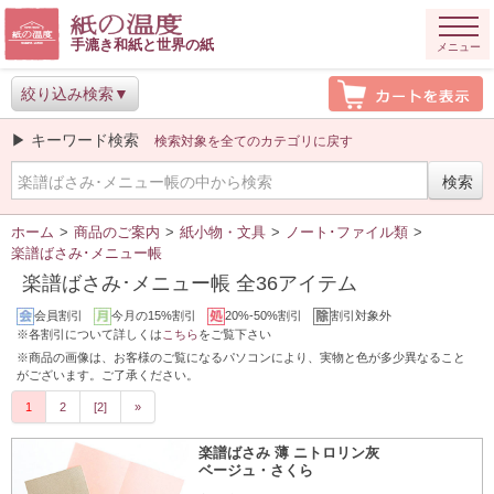
手漉き和紙と世界の紙
メニュー
絞り込み検索
▶ キーワード検索
検索対象を全てのカテゴリに戻す
ホーム
>
商品のご案内
>
紙小物・文具
>
ノート･ファイル類
>
楽譜ばさみ･メニュー帳
楽譜ばさみ･メニュー帳 全36アイテム
会員割引
今月の15%割引
20%-50%割引
割引対象外
※各割引について詳しくは
こちら
をご覧下さい
※商品の画像は、お客様のご覧になるパソコンにより、実物と色が多少異なること
がございます。ご了承ください。
1
2
[2]
»
楽譜ばさみ 薄 ニトロリン灰
ベージュ・さくら