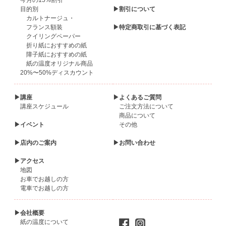
今月の15%割引
目的別
▶割引について
カルトナージュ・
フランス額装
▶特定商取引に基づく表記
クイリングペーパー
折り紙におすすめの紙
障子紙におすすめの紙
紙の温度オリジナル商品
20%〜50%ディスカウント
▶講座
▶よくあるご質問
講座スケジュール
ご注文方法について
商品について
▶イベント
その他
▶店内のご案内
▶お問い合わせ
▶アクセス
地図
お車でお越しの方
電車でお越しの方
▶会社概要
紙の温度について