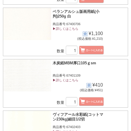
ベランアルシュ版画用紙(小
判)250g 白
商品番号:67400706
▶詳しくはこちら
¥1,100
(税込価格:¥1,210)
数量
木炭紙MBM厚口105ｇsm
商品番号:67401109
▶詳しくはこちら
¥410
(税込価格:¥451)
数量
ヴィフアール水彩紙(コットマ
ン230kg)細目1/2切
商品番号:67402403