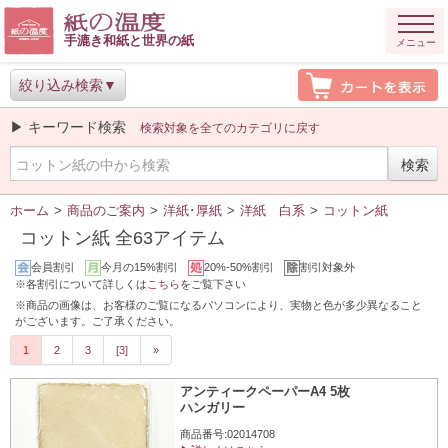
手漉き和紙と世界の紙
メニュー
絞り込み検索
▶ キーワード検索
検索対象を全てのカテゴリに戻す
ホーム
>
商品のご案内
>
洋紙･厚紙
>
洋紙 白系
>
コットン紙
コットン紙 全63アイテム
会員割引
今月の15%割引
20%-50%割引
割引対象外
※各割引について詳しくは
こちら
をご覧下さい
※商品の画像は、お客様のご覧になるパソコンにより、実物と色が多少異なること
がございます。ご了承ください。
1
2
3
[3]
»
アンティークペーパーA4 5枚
ハンガリー
商品番号:02014708