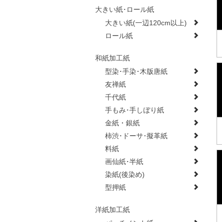
大きい紙･ロール紙
大きい紙(一辺120cm以上)
ロール紙
和紙加工紙
型染･手染･木版唐紙
友禅紙
千代紙
手もみ･手しぼり紙
金紙・銀紙
柿渋･ドーサ･擬革紙
料紙
画仙紙･半紙
染紙(後染め)
型押紙
洋紙加工紙