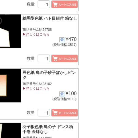
数量
絵馬型色紙 ハト目紐付 箱なし
商品番号:16424708
▶詳しくはこちら
¥470
(税込価格:¥517)
数量
豆色紙 鳥の子砂子ぼかしピン
ク
商品番号:16428102
▶詳しくはこちら
¥100
(税込価格:¥110)
数量
羽子板色紙 鳥の子 ドンス柄
手巻 金縁なし