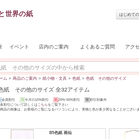
と世界の紙
はじめて
座
イベント
店内のご案内
よくあるご質問
アク
ーム
>
商品のご案内
>
紙小物・文具
>
色紙
>
色紙 その他のサイズ
色紙 その他のサイズ 全32アイテム
会員割引
今月の15%割引
20%-50%割引
割引対象外
各割引について詳しくは
こちら
をご覧下さい
商品の画像は、お客様のご覧になるパソコンにより、実物と色が多少異なることがござい
B5色紙 画仙