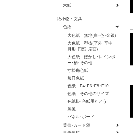
木紙
紙小物・文具
色紙
大色紙 無地(白･色･金銀)
大色紙 型抜(平外･平中･
月形･円窓･扇面)
大色紙 ぼかし･レインボ
ー･柄･その他
寸松庵色紙
短冊色紙
色紙 F4･F6･F8･F10
色紙 その他のサイズ
色紙掛･色紙用たとう
屏風
パネル･ボード
葉書･カード類