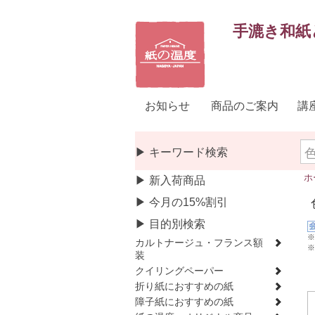
手漉き和紙
お知らせ
商品のご案内
講
▶ キーワード検索
ホ
▶ 新入荷商品
▶ 今月の15%割引
▶ 目的別検索
※
カルトナージュ・フランス額
※
装
クイリングペーパー
折り紙におすすめの紙
障子紙におすすめの紙