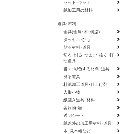
セット･キット
紙加工用の材料
道具･材料
金具(金属･木･樹脂)
タッセル･ひも
貼る材料･道具
切る･削る･つまむ･抜く･打
つ道具
書く･彩色する材料･道具
測る道具
料紙加工道具･仕上げ剤
人形小物
紙漉き道具･材料
容れ物･額
透明シート
紙以外の加工用材料･道具
本･見本帳など