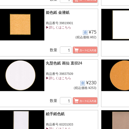
姫色紙 金潜紙
商品番号:39819901
▶詳しくはこちら
¥75
(税込価格:¥82)
数量
丸型色紙 画仙 直径24
商品番号:39837509
▶詳しくはこちら
¥230
(税込価格:¥253)
数量
絵手紙色紙
商品番号:60201003
▶詳しくはこちら