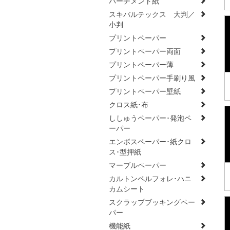
パーチメント紙
スキバルテックス 大判／
小判
プリントペーパー
プリントペーパー両面
プリントペーパー薄
プリントペーパー手刷り風
プリントペーパー壁紙
クロス紙･布
ししゅうペーパー･発泡ペ
ーパー
エンボスペーパー･紙クロ
ス･型押紙
マーブルペーパー
カルトンペルフォレ･ハニ
カムシート
スクラップブッキングペー
パー
機能紙