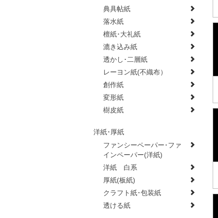
典具帖紙
落水紙
檀紙･大礼紙
漉き込み紙
透かし･二層紙
レーヨン紙(不織布）
創作紙
変形紙
樹皮紙
洋紙･厚紙
ファンシーペーパー･ファ
インペーパー(洋紙)
洋紙 白系
厚紙(板紙)
クラフト紙･包装紙
透ける紙