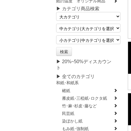
紙の温度 オリジナル商品
▶ カテゴリ商品検索
▶ 20%~50%ディスカウン
ト
▶ 全てのカテゴリ
和紙･和紙系
楮紙
雁皮紙･三椏紙･ロクタ紙
竹･麻･杉皮･藤など
民芸紙
染ぼかし紙
もみ紙･強制紙