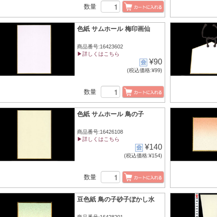
数量
色紙 サムホール 梅印画仙
商品番号:16423602
▶詳しくはこちら
¥90
(税込価格:¥99)
数量
色紙 サムホール 鳥の子
商品番号:16426108
▶詳しくはこちら
¥140
(税込価格:¥154)
数量
豆色紙 鳥の子砂子ぼかし水