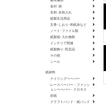
書簡箋類
金封･袋
名刺･名刺入れ
紙製生活用品
文香･しおり･和紙糸など
ノート･ファイル類
紙製箱･入れ物類
インテリア関連
紙製飾り･民芸品
その他
シール
紙材料
クイリングペーパー
レースペーパー・ファッシ
ョンペーパー・クロモス
折紙
クラフトバンド・紙バンド