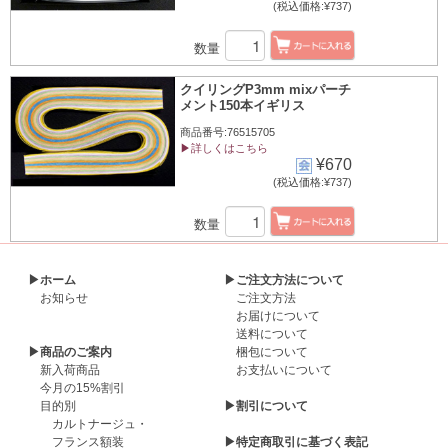
(税込価格:¥737)
数量
クイリングP3mm mixパーチ
メント150本イギリス
商品番号:76515705
▶詳しくはこちら
¥670
(税込価格:¥737)
数量
▶ホーム
▶ご注文方法について
お知らせ
ご注文方法
お届けについて
送料について
▶商品のご案内
梱包について
新入荷商品
お支払いについて
今月の15%割引
目的別
▶割引について
カルトナージュ・
フランス額装
▶特定商取引に基づく表記