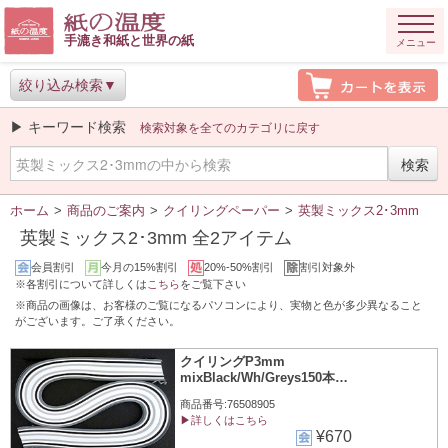
手漉き和紙と世界の紙
メニュー
絞り込み検索
▶ キーワード検索
検索対象を全てのカテゴリに戻す
ホーム
>
商品のご案内
>
クイリングペーパー
>
英製ミックス2･3mm
英製ミックス2･3mm 全2アイテム
会員割引
今月の15%割引
20%-50%割引
割引対象外
※各割引について詳しくは
こちら
をご覧下さい
※商品の画像は、お客様のご覧になるパソコンにより、実物と色が多少異なること
がございます。ご了承ください。
クイリングP3mm
mixBlack/Wh/Greys150本イ
ギリス
商品番号:76508905
▶詳しくはこちら
¥670