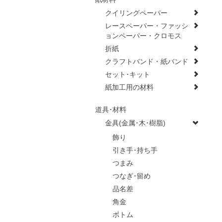
クイリングペーパー
レースペーパー・ファッシ
ョンペーパー・クロモス
折紙
クラフトバンド・紙バンド
セット･キット
紙加工用の材料
道具･材料
金具(金属･木･樹脂)
飾り
引き手･持ち手
つまみ
つなぎ･留め
品名差
角金
ボトム