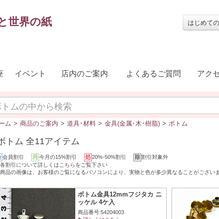
と世界の紙
はじめて
座
イベント
店内のご案内
よくあるご質問
アク
ーム
>
商品のご案内
>
道具･材料
>
金具(金属･木･樹脂)
>
ボトム
ボトム 全11アイテム
会員割引
今月の15%割引
20%-50%割引
割引対象外
各割引について詳しくは
こちら
をご覧下さい
商品の画像は、お客様のご覧になるパソコンにより、実物と色が多少異なることがござい
ボトム金具12mmフジタカ ニ
ッケル 4ケ入
商品番号:54204003