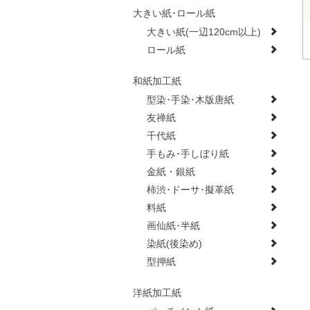
大きい紙･ロール紙
大きい紙(一辺120cm以上)
ロール紙
和紙加工紙
型染･手染･木版唐紙
友禅紙
千代紙
手もみ･手しぼり紙
金紙・銀紙
柿渋･ドーサ･擬革紙
料紙
画仙紙･半紙
染紙(後染め)
型押紙
洋紙加工紙