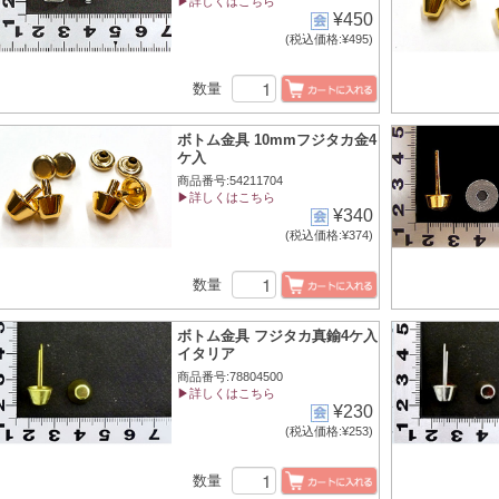
▶詳しくはこちら
¥450
(税込価格:¥495)
数量
ボトム金具 10mmフジタカ金4
ケ入
商品番号:54211704
▶詳しくはこちら
¥340
(税込価格:¥374)
数量
ボトム金具 フジタカ真鍮4ケ入
イタリア
商品番号:78804500
▶詳しくはこちら
¥230
(税込価格:¥253)
数量