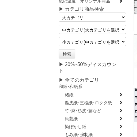
紙の温度 オリジナル商品
▶ カテゴリ商品検索
▶ 20%~50%ディスカウン
ト
▶ 全てのカテゴリ
和紙･和紙系
楮紙
雁皮紙･三椏紙･ロクタ紙
竹･麻･杉皮･藤など
民芸紙
染ぼかし紙
もみ紙･強制紙