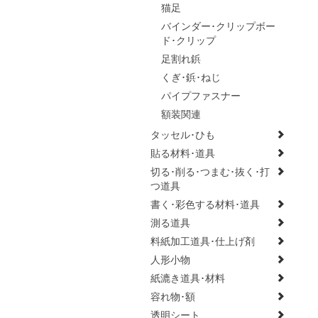
猫足
バインダー･クリップボー
ド･クリップ
足割れ鋲
くぎ･鋲･ねじ
パイプファスナー
額装関連
タッセル･ひも
貼る材料･道具
切る･削る･つまむ･抜く･打
つ道具
書く･彩色する材料･道具
測る道具
料紙加工道具･仕上げ剤
人形小物
紙漉き道具･材料
容れ物･額
透明シート