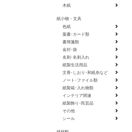
木紙
紙小物・文具
色紙
葉書･カード類
書簡箋類
金封･袋
名刺･名刺入れ
紙製生活用品
文香･しおり･和紙糸など
ノート･ファイル類
紙製箱･入れ物類
インテリア関連
紙製飾り･民芸品
その他
シール
紙材料