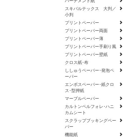
パーチメント紙
スキバルテックス 大判／
小判
プリントペーパー
プリントペーパー両面
プリントペーパー薄
プリントペーパー手刷り風
プリントペーパー壁紙
クロス紙･布
ししゅうペーパー･発泡ペ
ーパー
エンボスペーパー･紙クロ
ス･型押紙
マーブルペーパー
カルトンペルフォレ･ハニ
カムシート
スクラップブッキングペー
パー
機能紙