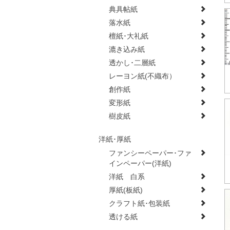
典具帖紙
落水紙
檀紙･大礼紙
漉き込み紙
透かし･二層紙
レーヨン紙(不織布）
創作紙
変形紙
樹皮紙
洋紙･厚紙
ファンシーペーパー･ファ
インペーパー(洋紙)
洋紙 白系
厚紙(板紙)
クラフト紙･包装紙
透ける紙