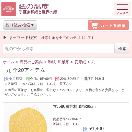
手漉き和紙と世界の紙
メニュー
絞り込み検索
▶ キーワード検索
検索対象を全てのカテゴリに戻す
ホーム
>
商品のご案内
>
和紙･和紙系
>
変形紙
>
丸
丸 全20アイテム
会員割引
今月の15%割引
20%-50%割引
割引対象外
※各割引について詳しくは
こちら
をご覧下さい
※商品の画像は、お客様のご覧になるパソコンにより、実物と色が多少異なること
がございます。ご了承ください。
マル紙 黄弁柄 直径20cm
商品番号:33806402
▶詳しくはこちら
¥1,400