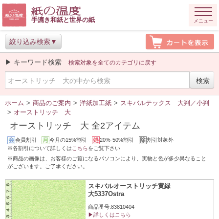
手漉き和紙と世界の紙
メニュー
絞り込み検索
▶ キーワード検索
検索対象を全てのカテゴリに戻す
ホーム
>
商品のご案内
>
洋紙加工紙
>
スキバルテックス 大判／小判
>
オーストリッチ 大
オーストリッチ 大 全2アイテム
会員割引
今月の15%割引
20%-50%割引
割引対象外
※各割引について詳しくは
こちら
をご覧下さい
※商品の画像は、お客様のご覧になるパソコンにより、実物と色が多少異なること
がございます。ご了承ください。
スキバルオーストリッチ黄緑
大5337Ostra
商品番号:83810404
▶詳しくはこちら