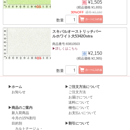
¥1,505
(税込価格:¥1,655)
30%OFF
通常:¥2,150
数量
スキバルオーストリッチパー
ルホワイト大5342Ostra
商品番号:83810503
▶詳しくはこちら
¥2,150
(税込価格:¥2,365)
数量
▶ホーム
▶ご注文方法について
お知らせ
ご注文方法
お届けについて
送料について
▶商品のご案内
梱包について
新入荷商品
お支払いについて
今月の15%割引
目的別
▶割引について
カルトナージュ・