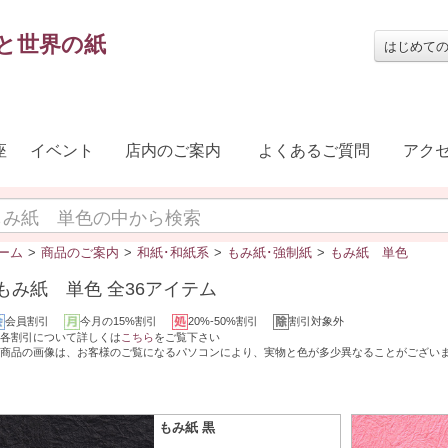
と世界の紙
はじめて
座
イベント
店内のご案内
よくあるご質問
アク
ーム
>
商品のご案内
>
和紙･和紙系
>
もみ紙･強制紙
>
もみ紙 単色
もみ紙 単色 全36アイテム
会員割引
今月の15%割引
20%-50%割引
割引対象外
各割引について詳しくは
こちら
をご覧下さい
商品の画像は、お客様のご覧になるパソコンにより、実物と色が多少異なることがござい
もみ紙 黒