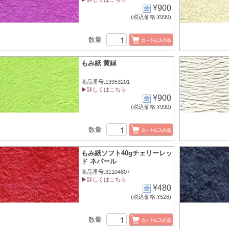
¥900
(税込価格:¥990)
数量
もみ紙 黄緑
商品番号:13953201
▶詳しくはこちら
¥900
(税込価格:¥990)
数量
もみ紙ソフト40gチェリーレッ
ド ネパール
商品番号:31104807
▶詳しくはこちら
¥480
(税込価格:¥528)
数量