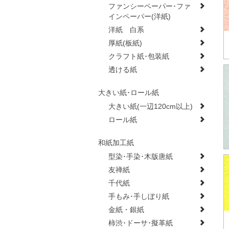
ファンシーペーパー･ファ
インペーパー(洋紙)
洋紙 白系
厚紙(板紙)
クラフト紙･包装紙
透ける紙
大きい紙･ロール紙
大きい紙(一辺120cm以上)
ロール紙
和紙加工紙
型染･手染･木版唐紙
友禅紙
千代紙
手もみ･手しぼり紙
金紙・銀紙
柿渋･ドーサ･擬革紙