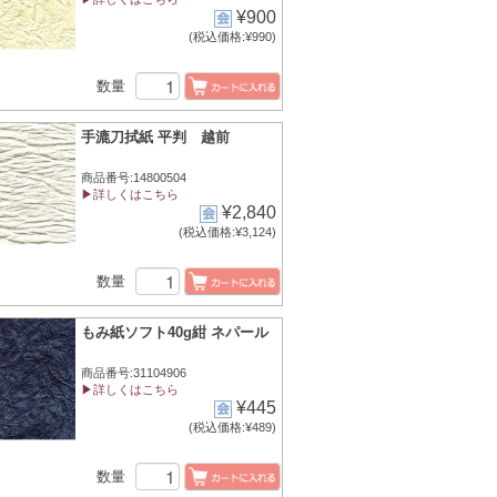
¥900
(税込価格:¥990)
数量
手漉刀拭紙 平判 越前
商品番号:14800504
▶詳しくはこちら
¥2,840
(税込価格:¥3,124)
数量
もみ紙ソフト40g紺 ネパール
商品番号:31104906
▶詳しくはこちら
¥445
(税込価格:¥489)
数量