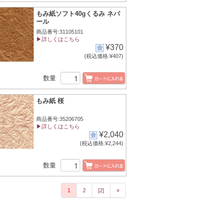
もみ紙ソフト40gくるみ ネパ
ール
商品番号:31105101
▶詳しくはこちら
¥370
(税込価格:¥407)
数量
もみ紙 桜
商品番号:35206705
▶詳しくはこちら
¥2,040
(税込価格:¥2,244)
数量
1
2
[2]
»