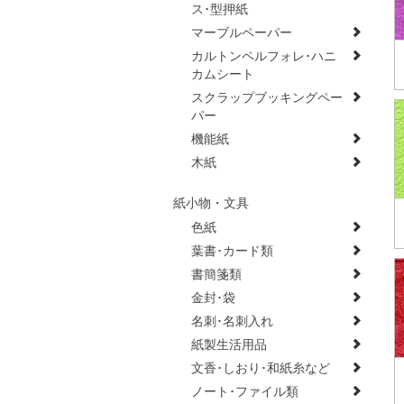
ス･型押紙
マーブルペーパー
カルトンペルフォレ･ハニ
カムシート
スクラップブッキングペー
パー
機能紙
木紙
紙小物・文具
色紙
葉書･カード類
書簡箋類
金封･袋
名刺･名刺入れ
紙製生活用品
文香･しおり･和紙糸など
ノート･ファイル類