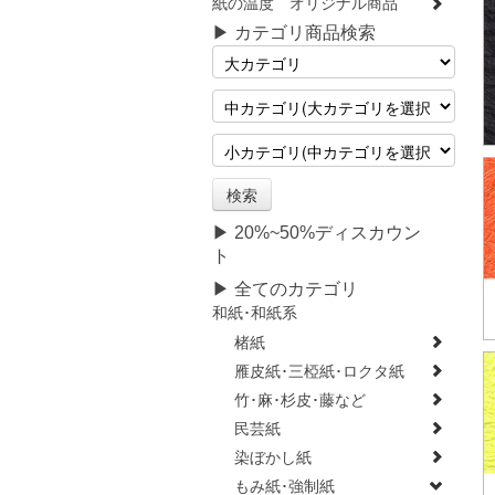
紙の温度 オリジナル商品
▶ カテゴリ商品検索
▶ 20%~50%ディスカウン
ト
▶ 全てのカテゴリ
和紙･和紙系
楮紙
雁皮紙･三椏紙･ロクタ紙
竹･麻･杉皮･藤など
民芸紙
染ぼかし紙
もみ紙･強制紙