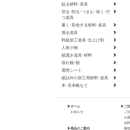
貼る材料･道具
切る･削る･つまむ･抜く･打
つ道具
書く･彩色する材料･道具
測る道具
料紙加工道具･仕上げ剤
人形小物
紙漉き道具･材料
容れ物･額
透明シート
紙以外の加工用材料･道具
本･見本帳など
▶ホーム
▶ご
お知らせ
ご
お
送
▶商品のご案内
梱