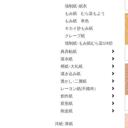
強制紙･紙衣
もみ紙 むら染もよう
もみ紙 単色
キカイ抄もみ紙
クレープ紙
強制紙･もみ紙むら染1/4切
典具帖紙
落水紙
檀紙･大礼紙
漉き込み紙
透かし･二層紙
レーヨン紙(不織布）
創作紙
変形紙
樹皮紙
洋紙･厚紙