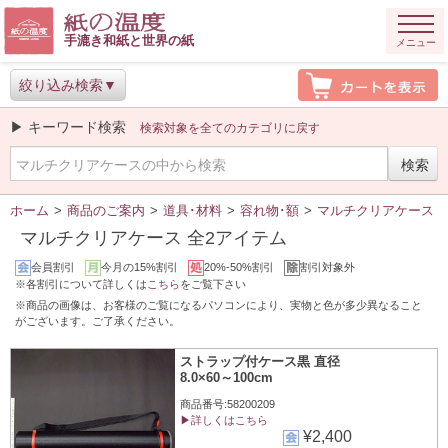
手漉き和紙と世界の紙
メニュー
絞り込み検索
▶ キーワード検索
検索対象を全てのカテゴリに戻す
ホーム
>
商品のご案内
>
道具･材料
>
容れ物･額
>
マルチクリアケース
マルチクリアケース 全2アイテム
会員割引
今月の15%割引
20%-50%割引
割引対象外
※各割引について詳しくは
こちら
をご覧下さい
※商品の画像は、お客様のご覧になるパソコンにより、実物と色が多少異なること
がございます。ご了承ください。
ストラップ付ケース黒 直径
8.0×60～100cm
商品番号:58200209
▶詳しくはこちら
¥2,400