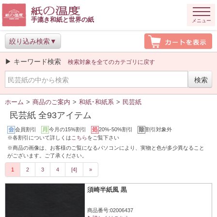
手漉き和紙と世界の紙
メニュー
絞り込み検索
▶ キーワード検索
検索対象を全てのカテゴリに戻す
ホーム
>
商品のご案内
>
和紙･和紙系
>
民芸紙
民芸紙 全93アイテム
会員割引
今月の15%割引
20%-50%割引
割引対象外
※各割引について詳しくは
こちら
をご覧下さい
※商品の画像は、お客様のご覧になるパソコンにより、実物と色が多少異なること
がございます。ご了承ください。
1
2
3
4
[4]
»
須崎半紙風 黒
商品番号:02006437