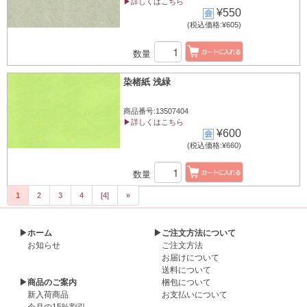
▶詳しくはこちら
¥550
(税込価格:¥605)
数量
染楮紙 浅緑
商品番号:13507404
▶詳しくはこちら
¥600
(税込価格:¥660)
数量
1
2
3
4
[4]
»
▶ホーム
▶ご注文方法について
お知らせ
ご注文方法
お届けについて
送料について
▶商品のご案内
梱包について
新入荷商品
お支払いについて