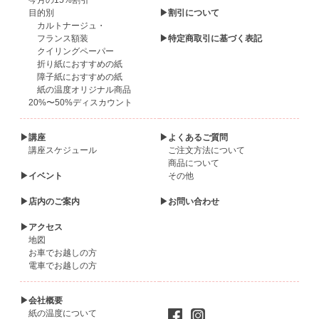
今月の15%割引
目的別
▶割引について
カルトナージュ・
フランス額装
▶特定商取引に基づく表記
クイリングペーパー
折り紙におすすめの紙
障子紙におすすめの紙
紙の温度オリジナル商品
20%〜50%ディスカウント
▶講座
▶よくあるご質問
講座スケジュール
ご注文方法について
商品について
▶イベント
その他
▶店内のご案内
▶お問い合わせ
▶アクセス
地図
お車でお越しの方
電車でお越しの方
▶会社概要
紙の温度について