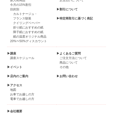
新入荷商品
お支払いについて
今月の15%割引
目的別
▶割引について
カルトナージュ・
フランス額装
▶特定商取引に基づく表記
クイリングペーパー
折り紙におすすめの紙
障子紙におすすめの紙
紙の温度オリジナル商品
20%〜50%ディスカウント
▶講座
▶よくあるご質問
講座スケジュール
ご注文方法について
商品について
▶イベント
その他
▶店内のご案内
▶お問い合わせ
▶アクセス
地図
お車でお越しの方
電車でお越しの方
▶会社概要