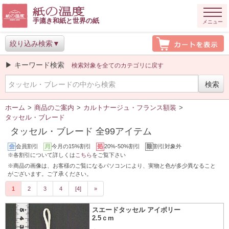
手漉き和紙と世界の紙
メニュー
絞り込み検索
▶ キーワード検索
検索対象を全てのカテゴリに戻す
ホーム
>
商品のご案内
>
カルトナージュ・フランス額装
>
タッセル・ブレード
タッセル・ブレード 全99アイテム
会員割引
今月の15%割引
20%-50%割引
割引対象外
※各割引について詳しくは
こちら
をご覧下さい
※商品の画像は、お客様のご覧になるパソコンにより、実物と色が多少異なること
がございます。ご了承ください。
1
2
3
4
[4]
»
スエードタッセル アイボリー
2.5ｃm