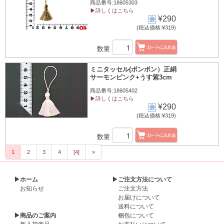
商品番号:18605303
▶詳しくはこちら
¥290
(税込価格:¥319)
数量
ミニタッセル(ポンポン）正絹
サーモンピンク+うす紫3cm
商品番号:18605402
▶詳しくはこちら
¥290
(税込価格:¥319)
数量
1
2
3
4
[4]
»
▶ホーム
▶ご注文方法について
お知らせ
ご注文方法
お届けについて
送料について
▶商品のご案内
梱包について