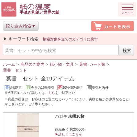
手漉き和紙と世界の紙
メニュー
絞り込み検索
▶ キーワード検索
検索対象を全てのカテゴリに戻す
ホーム
>
商品のご案内
>
紙小物・文具
>
葉書･カード類
>
葉書 セット
葉書 セット 全19アイテム
会員割引
今月の15%割引
20%-50%割引
割引対象外
※各割引について詳しくは
こちら
をご覧下さい
※商品の画像は、お客様のご覧になるパソコンにより、実物と色が多少異なること
がございます。ご了承ください。
ハガキ 未晒10枚
商品番号:10206300
▶詳しくはこちら