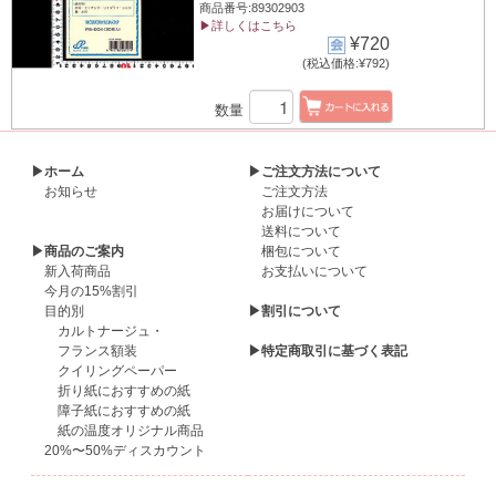
商品番号:89302903
▶詳しくはこちら
¥720
(税込価格:¥792)
数量
▶ホーム
▶ご注文方法について
お知らせ
ご注文方法
お届けについて
送料について
▶商品のご案内
梱包について
新入荷商品
お支払いについて
今月の15%割引
目的別
▶割引について
カルトナージュ・
フランス額装
▶特定商取引に基づく表記
クイリングペーパー
折り紙におすすめの紙
障子紙におすすめの紙
紙の温度オリジナル商品
20%〜50%ディスカウント