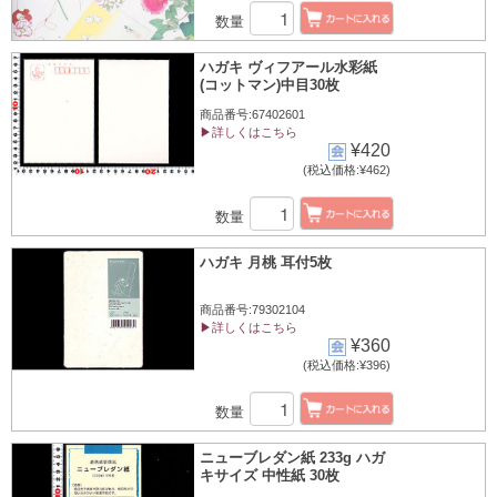
数量
ハガキ ヴィフアール水彩紙
(コットマン)中目30枚
商品番号:67402601
▶詳しくはこちら
¥420
(税込価格:¥462)
数量
ハガキ 月桃 耳付5枚
商品番号:79302104
▶詳しくはこちら
¥360
(税込価格:¥396)
数量
ニューブレダン紙 233g ハガ
キサイズ 中性紙 30枚