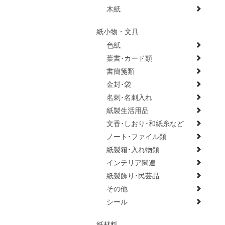
木紙
紙小物・文具
色紙
葉書･カード類
書簡箋類
金封･袋
名刺･名刺入れ
紙製生活用品
文香･しおり･和紙糸など
ノート･ファイル類
紙製箱･入れ物類
インテリア関連
紙製飾り･民芸品
その他
シール
紙材料