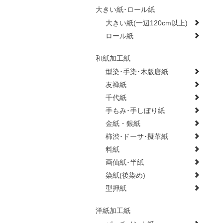
大きい紙･ロール紙
大きい紙(一辺120cm以上)
ロール紙
和紙加工紙
型染･手染･木版唐紙
友禅紙
千代紙
手もみ･手しぼり紙
金紙・銀紙
柿渋･ドーサ･擬革紙
料紙
画仙紙･半紙
染紙(後染め)
型押紙
洋紙加工紙