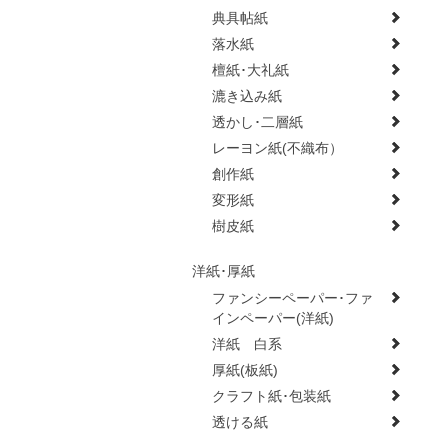
典具帖紙
落水紙
檀紙･大礼紙
漉き込み紙
透かし･二層紙
レーヨン紙(不織布）
創作紙
変形紙
樹皮紙
洋紙･厚紙
ファンシーペーパー･ファ
インペーパー(洋紙)
洋紙 白系
厚紙(板紙)
クラフト紙･包装紙
透ける紙