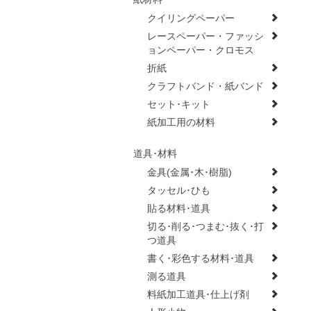
クイリングペーパー
レースペーパー・ファッシ
ョンペーパー・クロモス
折紙
クラフトバンド・紙バンド
セット･キット
紙加工用の材料
道具･材料
金具(金属･木･樹脂)
タッセル･ひも
貼る材料･道具
切る･削る･つまむ･抜く･打
つ道具
書く･彩色する材料･道具
測る道具
料紙加工道具･仕上げ剤