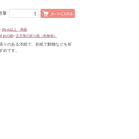
数量
>
35cm以上 両面
すめの紙
>
正方形の折り紙（色無地）
張りのある洋紙で、折紙で動物などを折
すめです。