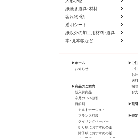
人形小物
紙漉き道具･材料
容れ物･額
透明シート
紙以外の加工用材料･道具
本･見本帳など
▶ホーム
▶ご
お知らせ
ご
お
送
▶商品のご案内
梱
新入荷商品
お
今月の15%割引
目的別
▶割
カルトナージュ・
フランス額装
▶特
クイリングペーパー
折り紙におすすめの紙
障子紙におすすめの紙