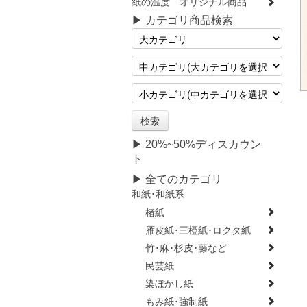
紙の温度 オリジナル商品
▶ カテゴリ商品検索
▶ 20%~50%ディスカウン
ト
▶ 全てのカテゴリ
和紙･和紙系
楮紙
雁皮紙･三椏紙･ロクタ紙
竹･麻･杉皮･藤など
民芸紙
染ぼかし紙
もみ紙･強制紙