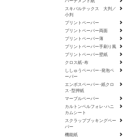
パーチメント紙
スキバルテックス 大判／
小判
プリントペーパー
プリントペーパー両面
プリントペーパー薄
プリントペーパー手刷り風
プリントペーパー壁紙
クロス紙･布
ししゅうペーパー･発泡ペ
ーパー
エンボスペーパー･紙クロ
ス･型押紙
マーブルペーパー
カルトンペルフォレ･ハニ
カムシート
スクラップブッキングペー
パー
機能紙