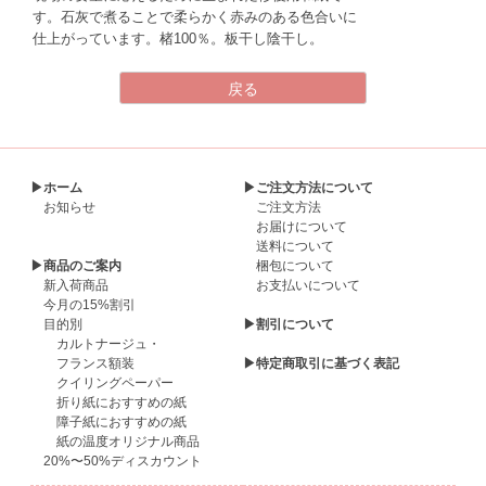
す。石灰で煮ることで柔らかく赤みのある色合いに
仕上がっています。楮100％。板干し陰干し。
▶ホーム
▶ご注文方法について
お知らせ
ご注文方法
お届けについて
送料について
▶商品のご案内
梱包について
新入荷商品
お支払いについて
今月の15%割引
目的別
▶割引について
カルトナージュ・
フランス額装
▶特定商取引に基づく表記
クイリングペーパー
折り紙におすすめの紙
障子紙におすすめの紙
紙の温度オリジナル商品
20%〜50%ディスカウント