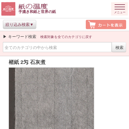
手漉き和紙と世界の紙
メニュー
絞り込み検索
▶ キーワード検索
検索対象を全てのカテゴリに戻す
楮紙 2匁 石灰煮