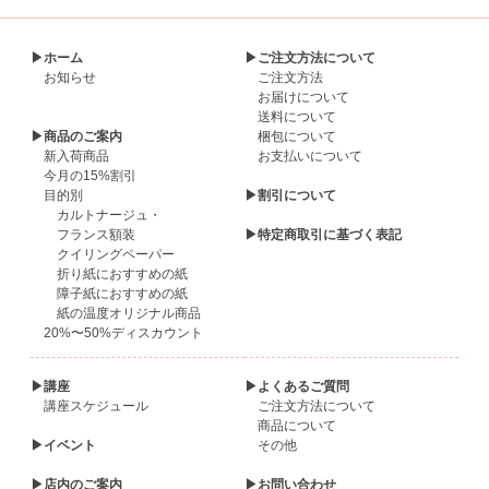
▶ホーム
▶ご注文方法について
お知らせ
ご注文方法
お届けについて
送料について
▶商品のご案内
梱包について
新入荷商品
お支払いについて
今月の15%割引
目的別
▶割引について
カルトナージュ・
フランス額装
▶特定商取引に基づく表記
クイリングペーパー
折り紙におすすめの紙
障子紙におすすめの紙
紙の温度オリジナル商品
20%〜50%ディスカウント
▶講座
▶よくあるご質問
講座スケジュール
ご注文方法について
商品について
▶イベント
その他
▶店内のご案内
▶お問い合わせ