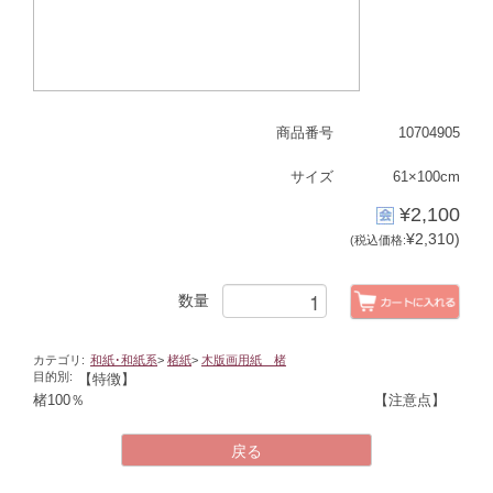
商品番号
10704905
サイズ
61×100cm
¥2,100
¥2,310)
(税込価格:
数量
カテゴリ:
和紙･和紙系
>
楮紙
>
木版画用紙 楮
目的別:
【特徴】
楮100％
【注意点】