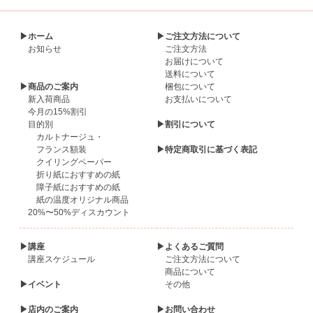
▶ホーム
▶ご注文方法について
お知らせ
ご注文方法
お届けについて
送料について
▶商品のご案内
梱包について
新入荷商品
お支払いについて
今月の15%割引
目的別
▶割引について
カルトナージュ・
フランス額装
▶特定商取引に基づく表記
クイリングペーパー
折り紙におすすめの紙
障子紙におすすめの紙
紙の温度オリジナル商品
20%〜50%ディスカウント
▶講座
▶よくあるご質問
講座スケジュール
ご注文方法について
商品について
▶イベント
その他
▶店内のご案内
▶お問い合わせ