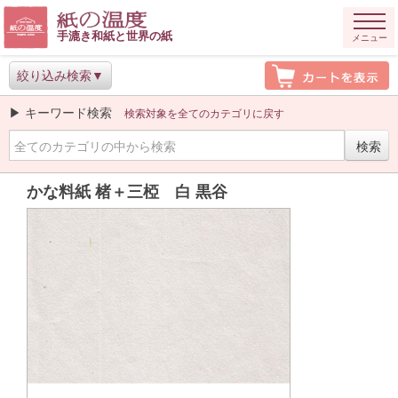
手漉き和紙と世界の紙
メニュー
絞り込み検索
▶ キーワード検索
検索対象を全てのカテゴリに戻す
かな料紙 楮＋三椏 白 黒谷