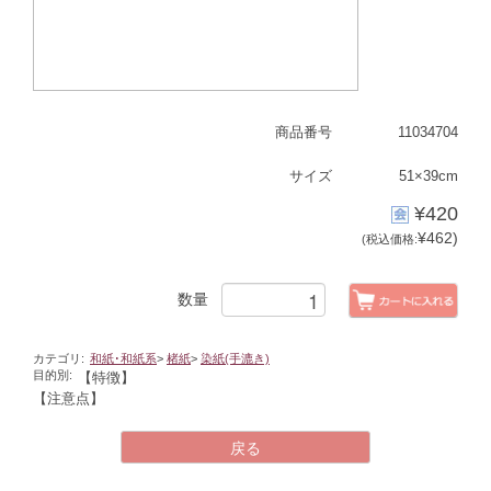
商品番号
11034704
サイズ
51×39cm
¥420
¥462)
(税込価格:
数量
カテゴリ:
和紙･和紙系
>
楮紙
>
染紙(手漉き)
目的別:
【特徴】
【注意点】