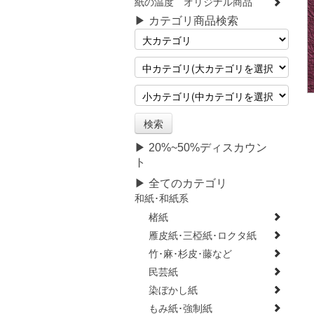
紙の温度 オリジナル商品
▶ カテゴリ商品検索
▶ 20%~50%ディスカウン
ト
▶ 全てのカテゴリ
和紙･和紙系
楮紙
雁皮紙･三椏紙･ロクタ紙
竹･麻･杉皮･藤など
民芸紙
染ぼかし紙
もみ紙･強制紙