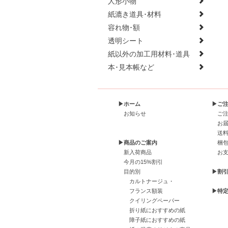
人形小物
紙漉き道具･材料
容れ物･額
透明シート
紙以外の加工用材料･道具
本･見本帳など
▶ホーム
▶ご
お知らせ
ご
お
送
▶商品のご案内
梱
新入荷商品
お
今月の15%割引
目的別
▶割
カルトナージュ・
フランス額装
▶特
クイリングペーパー
折り紙におすすめの紙
障子紙におすすめの紙