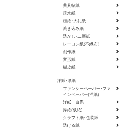
典具帖紙
落水紙
檀紙･大礼紙
漉き込み紙
透かし･二層紙
レーヨン紙(不織布）
創作紙
変形紙
樹皮紙
洋紙･厚紙
ファンシーペーパー･ファ
インペーパー(洋紙)
洋紙 白系
厚紙(板紙)
クラフト紙･包装紙
透ける紙