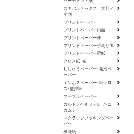
パーチメント紙
スキバルテックス 大判／
小判
プリントペーパー
プリントペーパー両面
プリントペーパー薄
プリントペーパー手刷り風
プリントペーパー壁紙
クロス紙･布
ししゅうペーパー･発泡ペ
ーパー
エンボスペーパー･紙クロ
ス･型押紙
マーブルペーパー
カルトンペルフォレ･ハニ
カムシート
スクラップブッキングペー
パー
機能紙