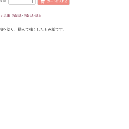
数量
>
もみ紙･強制紙
>
強制紙･紙衣
糊を塗り、揉んで強くしたもみ紙です。