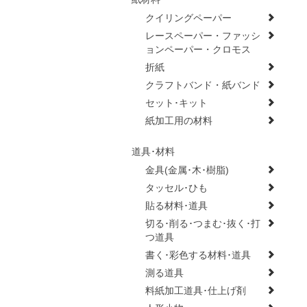
クイリングペーパー
レースペーパー・ファッシ
ョンペーパー・クロモス
折紙
クラフトバンド・紙バンド
セット･キット
紙加工用の材料
道具･材料
金具(金属･木･樹脂)
タッセル･ひも
貼る材料･道具
切る･削る･つまむ･抜く･打
つ道具
書く･彩色する材料･道具
測る道具
料紙加工道具･仕上げ剤