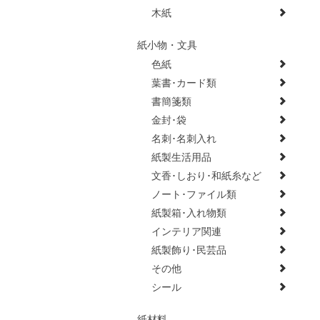
木紙
紙小物・文具
色紙
葉書･カード類
書簡箋類
金封･袋
名刺･名刺入れ
紙製生活用品
文香･しおり･和紙糸など
ノート･ファイル類
紙製箱･入れ物類
インテリア関連
紙製飾り･民芸品
その他
シール
紙材料