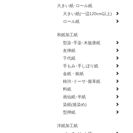
大きい紙･ロール紙
大きい紙(一辺120cm以上)
ロール紙
和紙加工紙
型染･手染･木版唐紙
友禅紙
千代紙
手もみ･手しぼり紙
金紙・銀紙
柿渋･ドーサ･擬革紙
料紙
画仙紙･半紙
染紙(後染め)
型押紙
洋紙加工紙