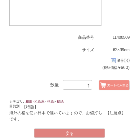
商品番号
11400509
サイズ
62×99cm
¥600
¥660)
(税込価格:
数量
カテゴリ:
和紙･和紙系
>
楮紙
>
楮紙
目的別:
【特徴】
海外の楮を使い日本で漉いていますので、お値打ち
【注意点】
です。