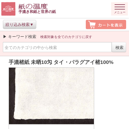
手漉き和紙と世界の紙
メニュー
絞り込み検索
▶ キーワード検索
検索対象を全てのカテゴリに戻す
手漉楮紙 未晒10匁 タイ・パラグアイ楮100%