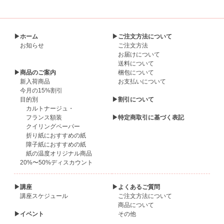
▶ホーム
▶ご注文方法について
お知らせ
ご注文方法
お届けについて
送料について
▶商品のご案内
梱包について
新入荷商品
お支払いについて
今月の15%割引
目的別
▶割引について
カルトナージュ・
フランス額装
▶特定商取引に基づく表記
クイリングペーパー
折り紙におすすめの紙
障子紙におすすめの紙
紙の温度オリジナル商品
20%〜50%ディスカウント
▶講座
▶よくあるご質問
講座スケジュール
ご注文方法について
商品について
▶イベント
その他