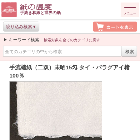
手漉き和紙と世界の紙
メニュー
絞り込み検索
▶ キーワード検索
検索対象を全てのカテゴリに戻す
手漉楮紙（二双）未晒15匁 タイ・パラグアイ楮
100％