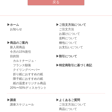
▶ホーム
▶ご注文方法について
お知らせ
ご注文方法
お届けについて
送料について
▶商品のご案内
梱包について
新入荷商品
お支払いについて
今月の15%割引
目的別
▶割引について
カルトナージュ・
フランス額装
▶特定商取引に基づく表記
クイリングペーパー
折り紙におすすめの紙
障子紙におすすめの紙
紙の温度オリジナル商品
20%〜50%ディスカウント
▶講座
▶よくあるご質問
講座スケジュール
ご注文方法について
商品について