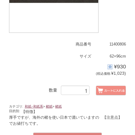
商品番号
11400806
サイズ
62×96cm
¥930
¥1,023)
(税込価格:
数量
カテゴリ:
和紙･和紙系
>
楮紙
>
楮紙
目的別:
【特徴】
厚手ですが、海外の楮を使い日本で漉いていますの
【注意点】
でお値打ちです。