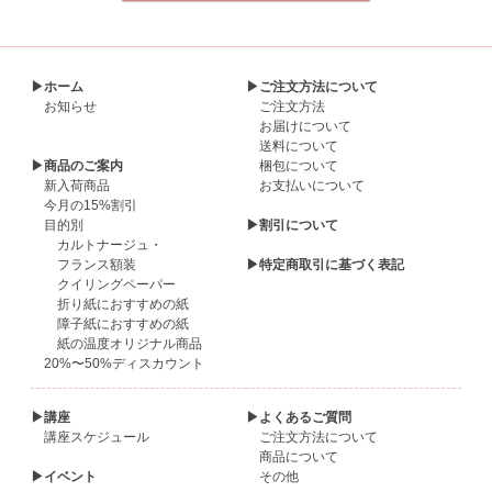
▶ホーム
▶ご注文方法について
お知らせ
ご注文方法
お届けについて
送料について
▶商品のご案内
梱包について
新入荷商品
お支払いについて
今月の15%割引
目的別
▶割引について
カルトナージュ・
フランス額装
▶特定商取引に基づく表記
クイリングペーパー
折り紙におすすめの紙
障子紙におすすめの紙
紙の温度オリジナル商品
20%〜50%ディスカウント
▶講座
▶よくあるご質問
講座スケジュール
ご注文方法について
商品について
▶イベント
その他