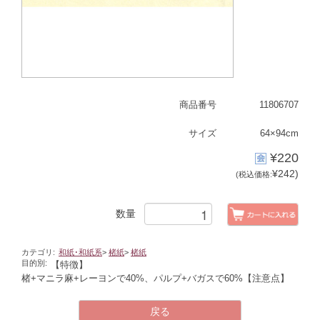
商品番号
11806707
サイズ
64×94cm
¥220
¥242)
(税込価格:
数量
カテゴリ:
和紙･和紙系
>
楮紙
>
楮紙
目的別:
【特徴】
楮+マニラ麻+レーヨンで40%、パルプ+バガスで60%
【注意点】