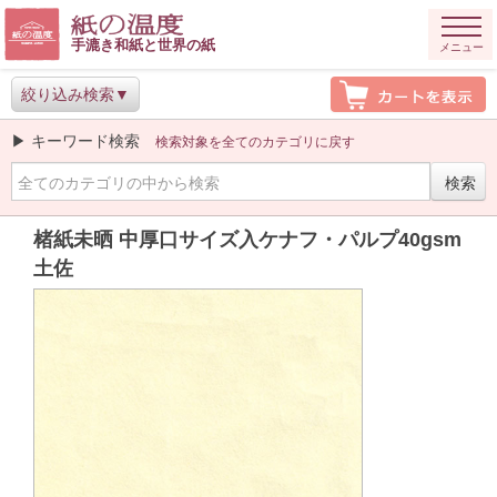
手漉き和紙と世界の紙
メニュー
絞り込み検索
▶ キーワード検索
検索対象を全てのカテゴリに戻す
楮紙未晒 中厚口サイズ入ケナフ・パルプ40gsm
土佐