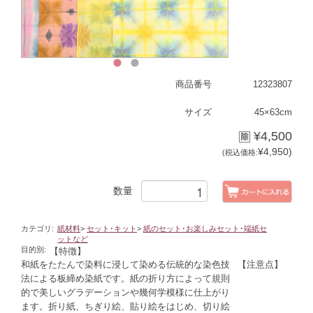
1
2
商品番号
12323807
サイズ
45×63cm
¥4,500
¥4,950)
(税込価格:
数量
カテゴリ:
紙材料
>
セット･キット
>
紙のセット･お楽しみセット･端紙セ
ットなど
目的別:
【特徴】
和紙をたたんで染料に浸して染める伝統的な染色技
【注意点】
法による板締め染紙です。紙の折り方によって規則
的で美しいグラデーションや幾何学模様に仕上がり
ます。折り紙、ちぎり絵、貼り絵をはじめ、切り絵