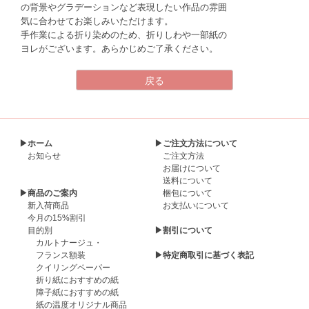
の背景やグラデーションなど表現したい作品の雰囲
気に合わせてお楽しみいただけます。
手作業による折り染めのため、折りしわや一部紙の
ヨレがございます。あらかじめご了承ください。
▶ホーム
▶ご注文方法について
お知らせ
ご注文方法
お届けについて
送料について
▶商品のご案内
梱包について
新入荷商品
お支払いについて
今月の15%割引
目的別
▶割引について
カルトナージュ・
フランス額装
▶特定商取引に基づく表記
クイリングペーパー
折り紙におすすめの紙
障子紙におすすめの紙
紙の温度オリジナル商品