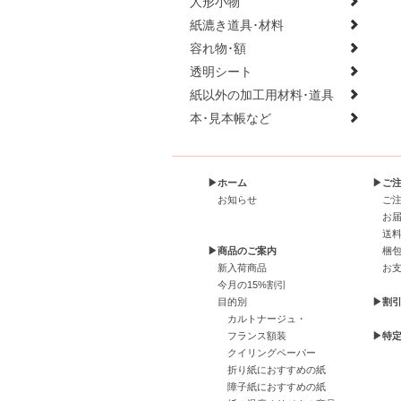
人形小物
紙漉き道具･材料
容れ物･額
透明シート
紙以外の加工用材料･道具
本･見本帳など
▶ホーム
▶ご
お知らせ
ご
お
送
▶商品のご案内
梱
新入荷商品
お
今月の15%割引
目的別
▶割
カルトナージュ・
フランス額装
▶特
クイリングペーパー
折り紙におすすめの紙
障子紙におすすめの紙