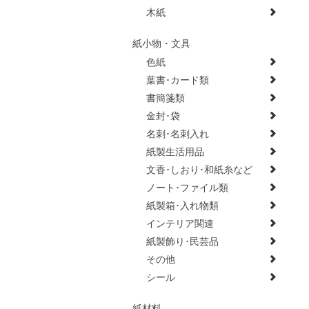
木紙
紙小物・文具
色紙
葉書･カード類
書簡箋類
金封･袋
名刺･名刺入れ
紙製生活用品
文香･しおり･和紙糸など
ノート･ファイル類
紙製箱･入れ物類
インテリア関連
紙製飾り･民芸品
その他
シール
紙材料