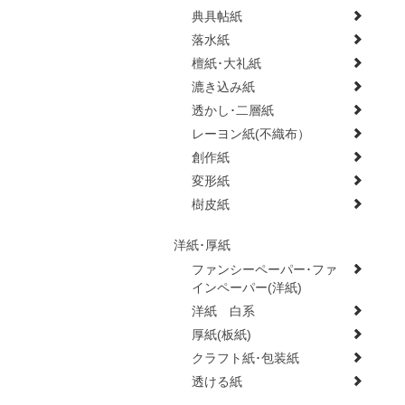
典具帖紙
落水紙
檀紙･大礼紙
漉き込み紙
透かし･二層紙
レーヨン紙(不織布）
創作紙
変形紙
樹皮紙
洋紙･厚紙
ファンシーペーパー･ファ
インペーパー(洋紙)
洋紙 白系
厚紙(板紙)
クラフト紙･包装紙
透ける紙