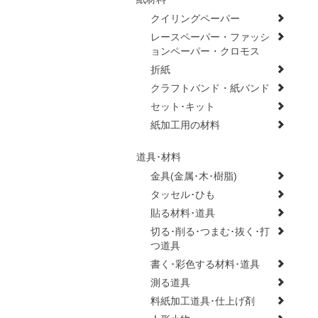
クイリングペーパー
レースペーパー・ファッシ
ョンペーパー・クロモス
折紙
クラフトバンド・紙バンド
セット･キット
紙加工用の材料
道具･材料
金具(金属･木･樹脂)
タッセル･ひも
貼る材料･道具
切る･削る･つまむ･抜く･打
つ道具
書く･彩色する材料･道具
測る道具
料紙加工道具･仕上げ剤