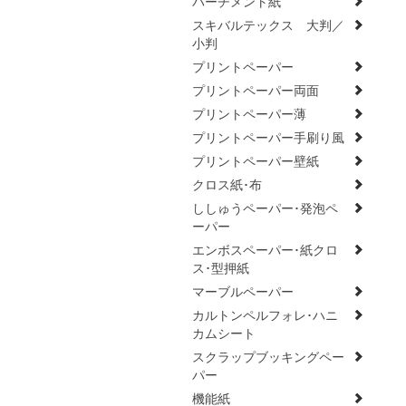
パーチメント紙
スキバルテックス 大判／
小判
プリントペーパー
プリントペーパー両面
プリントペーパー薄
プリントペーパー手刷り風
プリントペーパー壁紙
クロス紙･布
ししゅうペーパー･発泡ペ
ーパー
エンボスペーパー･紙クロ
ス･型押紙
マーブルペーパー
カルトンペルフォレ･ハニ
カムシート
スクラップブッキングペー
パー
機能紙