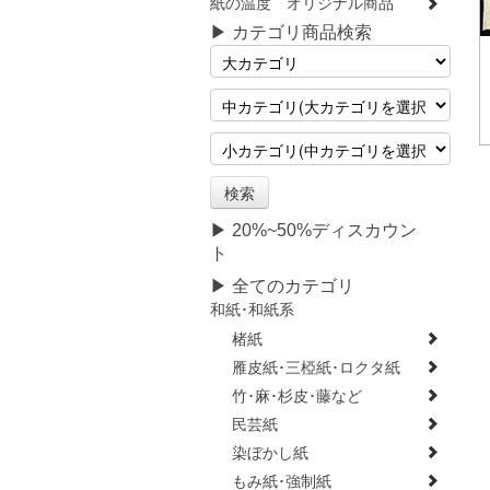
紙の温度 オリジナル商品
▶ カテゴリ商品検索
▶ 20%~50%ディスカウン
ト
▶ 全てのカテゴリ
和紙･和紙系
楮紙
雁皮紙･三椏紙･ロクタ紙
竹･麻･杉皮･藤など
民芸紙
染ぼかし紙
もみ紙･強制紙