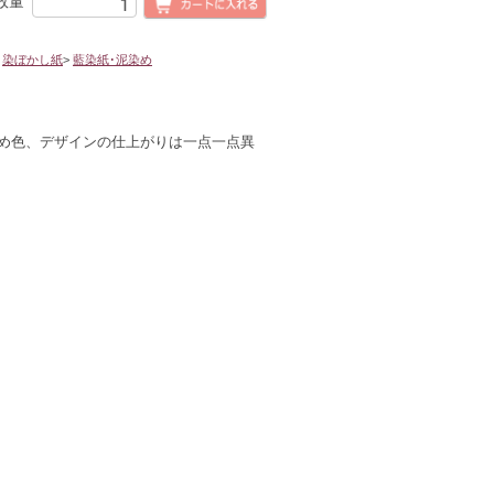
数量
>
染ぼかし紙
>
藍染紙･泥染め
め色、デザインの仕上がりは一点一点異