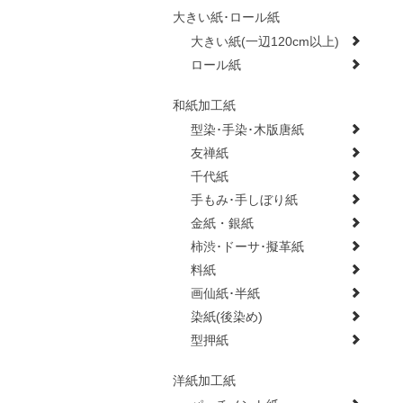
大きい紙･ロール紙
大きい紙(一辺120cm以上)
ロール紙
和紙加工紙
型染･手染･木版唐紙
友禅紙
千代紙
手もみ･手しぼり紙
金紙・銀紙
柿渋･ドーサ･擬革紙
料紙
画仙紙･半紙
染紙(後染め)
型押紙
洋紙加工紙