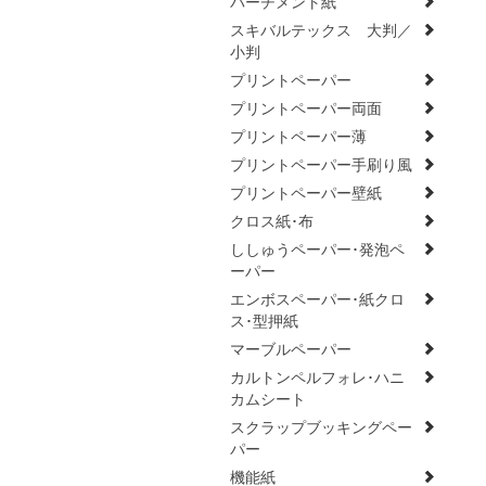
パーチメント紙
スキバルテックス 大判／
小判
プリントペーパー
プリントペーパー両面
プリントペーパー薄
プリントペーパー手刷り風
プリントペーパー壁紙
クロス紙･布
ししゅうペーパー･発泡ペ
ーパー
エンボスペーパー･紙クロ
ス･型押紙
マーブルペーパー
カルトンペルフォレ･ハニ
カムシート
スクラップブッキングペー
パー
機能紙