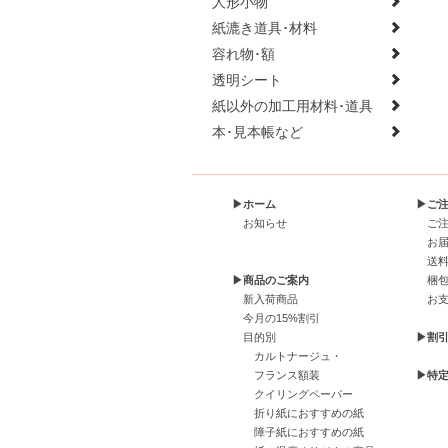
人形小物
紙漉き道具･材料
容れ物･額
透明シート
紙以外の加工用材料･道具
本･見本帳など
▶ホーム
▶ご
お知らせ
ご
お
送
▶商品のご案内
梱
新入荷商品
お
今月の15%割引
目的別
▶割
カルトナージュ・
フランス額装
▶特
クイリングペーパー
折り紙におすすめの紙
障子紙におすすめの紙