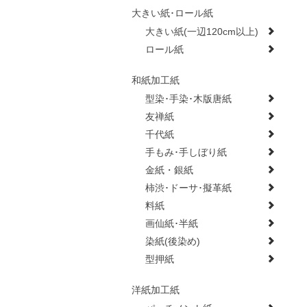
大きい紙･ロール紙
大きい紙(一辺120cm以上)
ロール紙
和紙加工紙
型染･手染･木版唐紙
友禅紙
千代紙
手もみ･手しぼり紙
金紙・銀紙
柿渋･ドーサ･擬革紙
料紙
画仙紙･半紙
染紙(後染め)
型押紙
洋紙加工紙