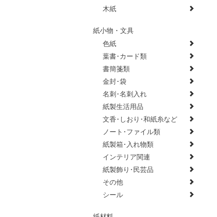
木紙
紙小物・文具
色紙
葉書･カード類
書簡箋類
金封･袋
名刺･名刺入れ
紙製生活用品
文香･しおり･和紙糸など
ノート･ファイル類
紙製箱･入れ物類
インテリア関連
紙製飾り･民芸品
その他
シール
紙材料