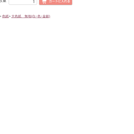
数量
>
色紙
>
大色紙 無地(白･色･金銀)