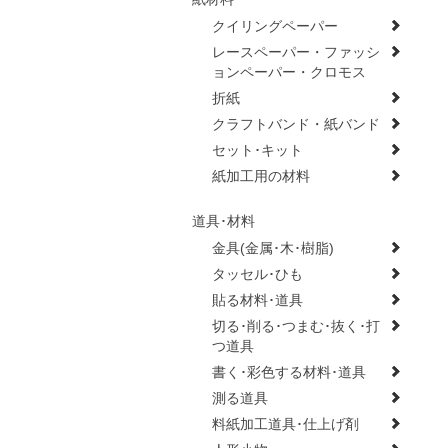
クイリングペーパー
レースペーパー・ファッシ
ョンペーパー・クロモス
折紙
クラフトバンド・紙バンド
セット･キット
紙加工用の材料
道具･材料
金具(金属･木･樹脂)
タッセル･ひも
貼る材料･道具
切る･削る･つまむ･抜く･打
つ道具
書く･彩色する材料･道具
測る道具
料紙加工道具･仕上げ剤