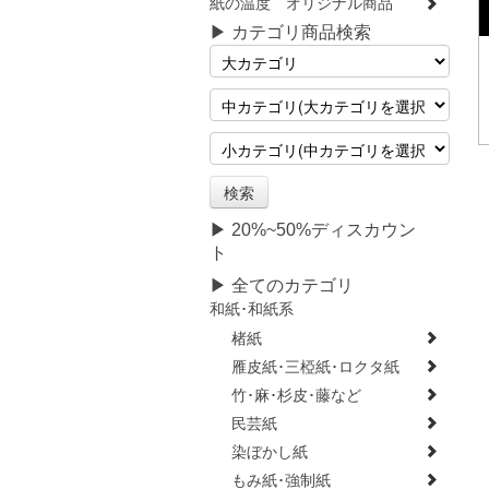
紙の温度 オリジナル商品
▶ カテゴリ商品検索
▶ 20%~50%ディスカウン
ト
▶ 全てのカテゴリ
和紙･和紙系
楮紙
雁皮紙･三椏紙･ロクタ紙
竹･麻･杉皮･藤など
民芸紙
染ぼかし紙
もみ紙･強制紙