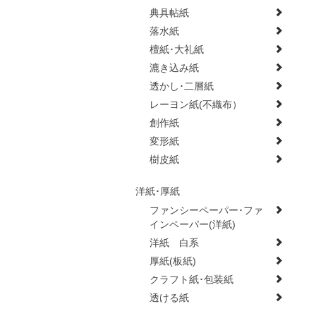
典具帖紙
落水紙
檀紙･大礼紙
漉き込み紙
透かし･二層紙
レーヨン紙(不織布）
創作紙
変形紙
樹皮紙
洋紙･厚紙
ファンシーペーパー･ファ
インペーパー(洋紙)
洋紙 白系
厚紙(板紙)
クラフト紙･包装紙
透ける紙