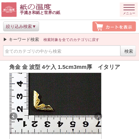
手漉き和紙と世界の紙
メニュー
絞り込み検索
▶ キーワード検索
検索対象を全てのカテゴリに戻す
角金 金 波型 4ケ入 1.5cm3mm厚 イタリア
Previous
Next