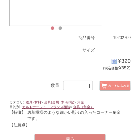
1
2
商品番号
19202709
サイズ
¥320
¥352)
(税込価格:
数量
カテゴリ:
道具･材料
>
金具(金属･木･樹脂)
>
角金
目的別:
カルトナージュ・フランス額装
>
金具（角金）
【特徴】
唐草模様のような細かい彫りの入ったコーナー角金
です。
【注意点】