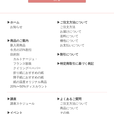
▶ホーム
▶ご注文方法について
お知らせ
ご注文方法
お届けについて
送料について
▶商品のご案内
梱包について
新入荷商品
お支払いについて
今月の15%割引
目的別
▶割引について
カルトナージュ・
フランス額装
▶特定商取引に基づく表記
クイリングペーパー
折り紙におすすめの紙
障子紙におすすめの紙
紙の温度オリジナル商品
20%〜50%ディスカウント
▶講座
▶よくあるご質問
講座スケジュール
ご注文方法について
商品について
▶イベント
その他