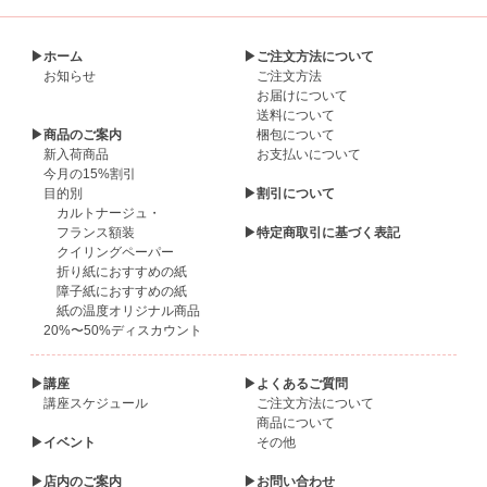
▶ホーム
▶ご注文方法について
お知らせ
ご注文方法
お届けについて
送料について
▶商品のご案内
梱包について
新入荷商品
お支払いについて
今月の15%割引
目的別
▶割引について
カルトナージュ・
フランス額装
▶特定商取引に基づく表記
クイリングペーパー
折り紙におすすめの紙
障子紙におすすめの紙
紙の温度オリジナル商品
20%〜50%ディスカウント
▶講座
▶よくあるご質問
講座スケジュール
ご注文方法について
商品について
▶イベント
その他
▶店内のご案内
▶お問い合わせ