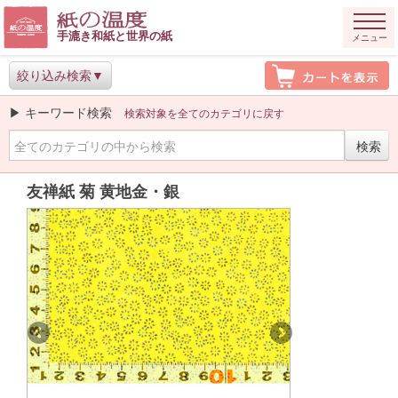
手漉き和紙と世界の紙
メニュー
絞り込み検索
▶ キーワード検索
検索対象を全てのカテゴリに戻す
友禅紙 菊 黄地金・銀
Previous
Next