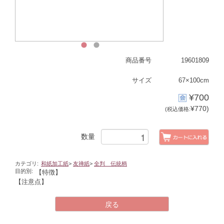
1
2
商品番号
19601809
サイズ
67×100cm
¥700
¥770)
(税込価格:
数量
カテゴリ:
和紙加工紙
>
友禅紙
>
全判 伝統柄
目的別:
【特徴】
【注意点】