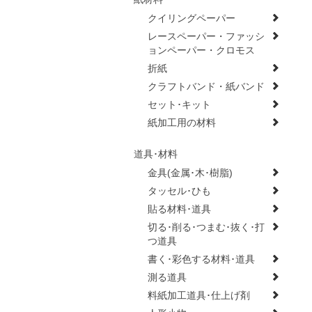
クイリングペーパー
レースペーパー・ファッシ
ョンペーパー・クロモス
折紙
クラフトバンド・紙バンド
セット･キット
紙加工用の材料
道具･材料
金具(金属･木･樹脂)
タッセル･ひも
貼る材料･道具
切る･削る･つまむ･抜く･打
つ道具
書く･彩色する材料･道具
測る道具
料紙加工道具･仕上げ剤