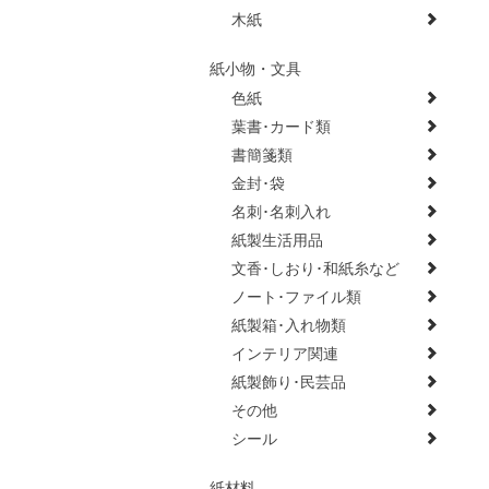
木紙
紙小物・文具
色紙
葉書･カード類
書簡箋類
金封･袋
名刺･名刺入れ
紙製生活用品
文香･しおり･和紙糸など
ノート･ファイル類
紙製箱･入れ物類
インテリア関連
紙製飾り･民芸品
その他
シール
紙材料