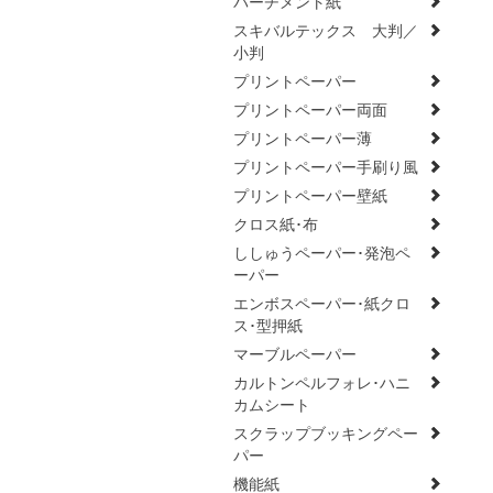
パーチメント紙
スキバルテックス 大判／
小判
プリントペーパー
プリントペーパー両面
プリントペーパー薄
プリントペーパー手刷り風
プリントペーパー壁紙
クロス紙･布
ししゅうペーパー･発泡ペ
ーパー
エンボスペーパー･紙クロ
ス･型押紙
マーブルペーパー
カルトンペルフォレ･ハニ
カムシート
スクラップブッキングペー
パー
機能紙