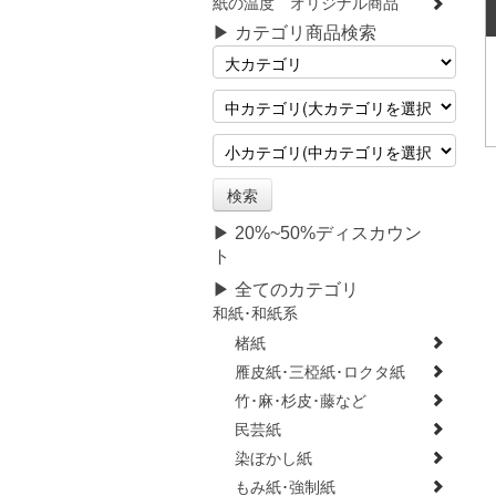
紙の温度 オリジナル商品
▶ カテゴリ商品検索
▶ 20%~50%ディスカウン
ト
▶ 全てのカテゴリ
和紙･和紙系
楮紙
雁皮紙･三椏紙･ロクタ紙
竹･麻･杉皮･藤など
民芸紙
染ぼかし紙
もみ紙･強制紙