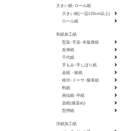
大きい紙･ロール紙
大きい紙(一辺120cm以上)
ロール紙
和紙加工紙
型染･手染･木版唐紙
友禅紙
千代紙
手もみ･手しぼり紙
金紙・銀紙
柿渋･ドーサ･擬革紙
料紙
画仙紙･半紙
染紙(後染め)
型押紙
洋紙加工紙