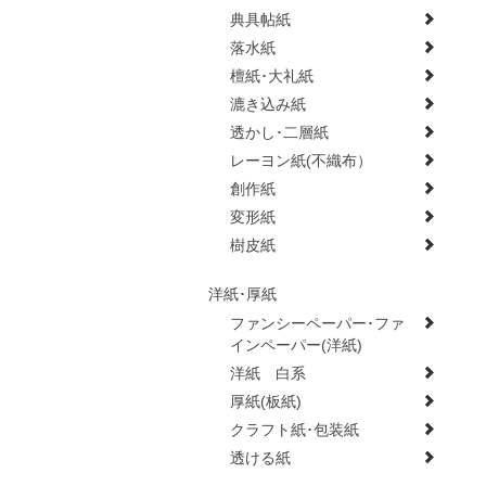
典具帖紙
落水紙
檀紙･大礼紙
漉き込み紙
透かし･二層紙
レーヨン紙(不織布）
創作紙
変形紙
樹皮紙
洋紙･厚紙
ファンシーペーパー･ファ
インペーパー(洋紙)
洋紙 白系
厚紙(板紙)
クラフト紙･包装紙
透ける紙