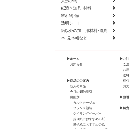
人形小物
紙漉き道具･材料
容れ物･額
透明シート
紙以外の加工用材料･道具
本･見本帳など
▶ホーム
▶ご
お知らせ
ご
お
送
▶商品のご案内
梱
新入荷商品
お
今月の15%割引
目的別
▶割
カルトナージュ・
フランス額装
▶特
クイリングペーパー
折り紙におすすめの紙
障子紙におすすめの紙