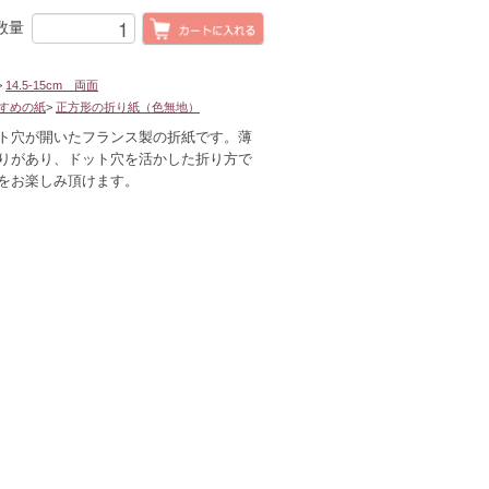
数量
>
14.5-15cm 両面
すめの紙
>
正方形の折り紙（色無地）
ト穴が開いたフランス製の折紙です。薄
りがあり、ドット穴を活かした折り方で
をお楽しみ頂けます。