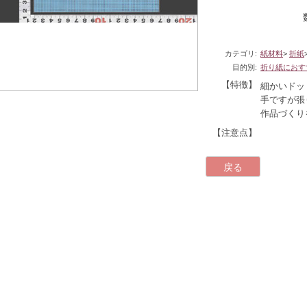
カテゴリ:
紙材料
>
折紙
目的別:
折り紙におす
【特徴】
細かいドッ
手ですが張
作品づくり
【注意点】