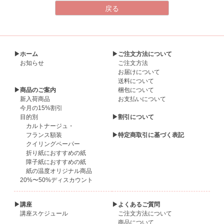
▶ホーム
▶ご注文方法について
お知らせ
ご注文方法
お届けについて
送料について
▶商品のご案内
梱包について
新入荷商品
お支払いについて
今月の15%割引
目的別
▶割引について
カルトナージュ・
フランス額装
▶特定商取引に基づく表記
クイリングペーパー
折り紙におすすめの紙
障子紙におすすめの紙
紙の温度オリジナル商品
20%〜50%ディスカウント
▶講座
▶よくあるご質問
講座スケジュール
ご注文方法について
商品について