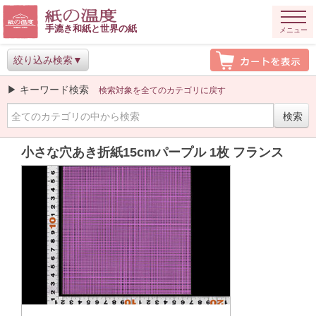
手漉き和紙と世界の紙
メニュー
絞り込み検索
▶ キーワード検索
検索対象を全てのカテゴリに戻す
小さな穴あき折紙15cmパープル 1枚 フランス