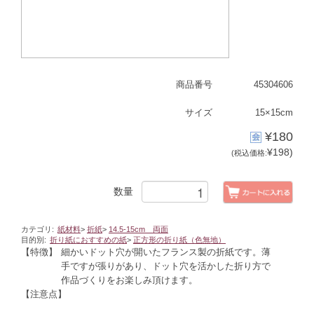
商品番号
45304606
サイズ
15×15cm
¥180
¥198)
(税込価格:
数量
カテゴリ:
紙材料
>
折紙
>
14.5-15cm 両面
目的別:
折り紙におすすめの紙
>
正方形の折り紙（色無地）
【特徴】
細かいドット穴が開いたフランス製の折紙です。薄
手ですが張りがあり、ドット穴を活かした折り方で
作品づくりをお楽しみ頂けます。
【注意点】