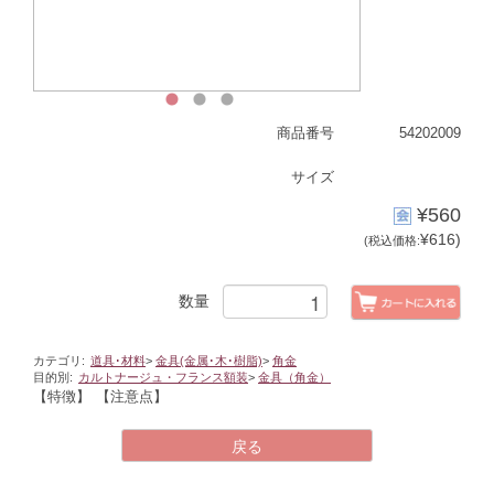
1
2
3
商品番号
54202009
サイズ
¥560
¥616)
(税込価格:
数量
カテゴリ:
道具･材料
>
金具(金属･木･樹脂)
>
角金
目的別:
カルトナージュ・フランス額装
>
金具（角金）
【特徴】
【注意点】