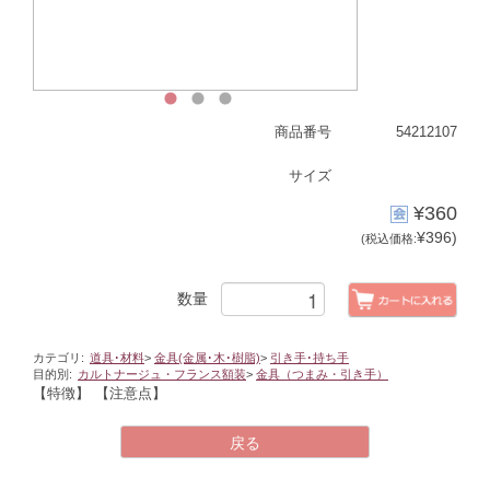
1
2
3
商品番号
54212107
サイズ
¥360
¥396)
(税込価格:
数量
カテゴリ:
道具･材料
>
金具(金属･木･樹脂)
>
引き手･持ち手
目的別:
カルトナージュ・フランス額装
>
金具（つまみ・引き手）
【特徴】
【注意点】