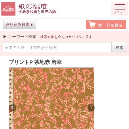
手漉き和紙と世界の紙
メニュー
絞り込み検索
▶ キーワード検索
検索対象を全てのカテゴリに戻す
プリントP 茶地赤 唐草
Previous
Next