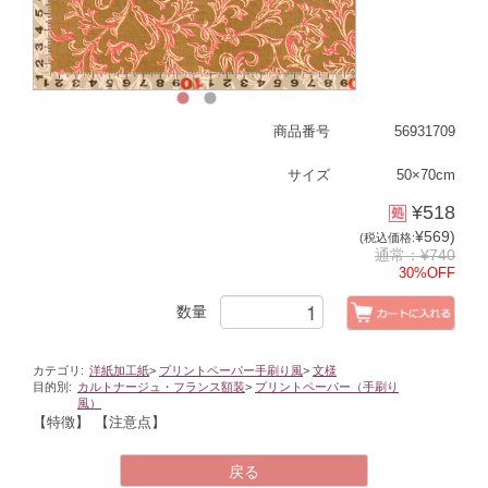
1
2
商品番号
56931709
サイズ
50×70cm
¥518
¥569)
(税込価格:
通常：¥740
30%OFF
数量
カテゴリ:
洋紙加工紙
>
プリントペーパー手刷り風
>
文様
目的別:
カルトナージュ・フランス額装
>
プリントペーパー（手刷り
風）
【特徴】
【注意点】