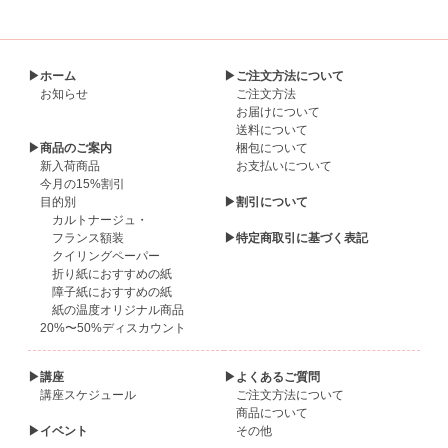
▶ホーム
▶ご注文方法について
お知らせ
ご注文方法
お届けについて
送料について
▶商品のご案内
梱包について
新入荷商品
お支払いについて
今月の15%割引
目的別
▶割引について
カルトナージュ・
フランス額装
▶特定商取引に基づく表記
クイリングペーパー
折り紙におすすめの紙
障子紙におすすめの紙
紙の温度オリジナル商品
20%〜50%ディスカウント
▶講座
▶よくあるご質問
講座スケジュール
ご注文方法について
商品について
▶イベント
その他