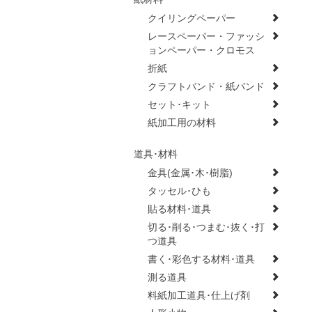
クイリングペーパー
レースペーパー・ファッシ
ョンペーパー・クロモス
折紙
クラフトバンド・紙バンド
セット･キット
紙加工用の材料
道具･材料
金具(金属･木･樹脂)
タッセル･ひも
貼る材料･道具
切る･削る･つまむ･抜く･打
つ道具
書く･彩色する材料･道具
測る道具
料紙加工道具･仕上げ剤