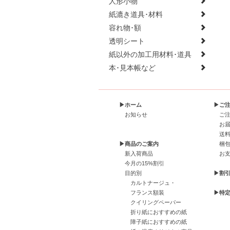
人形小物
紙漉き道具･材料
容れ物･額
透明シート
紙以外の加工用材料･道具
本･見本帳など
▶ホーム
▶ご
お知らせ
ご
お
送
▶商品のご案内
梱
新入荷商品
お
今月の15%割引
目的別
▶割
カルトナージュ・
フランス額装
▶特
クイリングペーパー
折り紙におすすめの紙
障子紙におすすめの紙