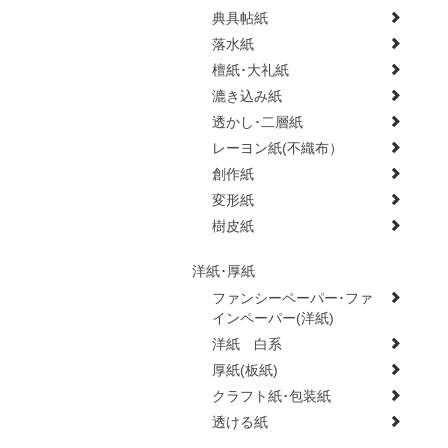
典具帖紙
落水紙
檀紙･大礼紙
漉き込み紙
透かし･二層紙
レーヨン紙(不織布）
創作紙
変形紙
樹皮紙
洋紙･厚紙
ファンシーペーパー･ファ
インペーパー(洋紙)
洋紙 白系
厚紙(板紙)
クラフト紙･包装紙
透ける紙