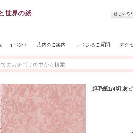
と世界の紙
はじめて
座
イベント
店内のご案内
よくあるご質問
アク
起毛紙1/4切 灰