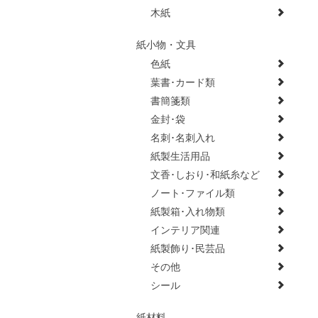
木紙
紙小物・文具
色紙
葉書･カード類
書簡箋類
金封･袋
名刺･名刺入れ
紙製生活用品
文香･しおり･和紙糸など
ノート･ファイル類
紙製箱･入れ物類
インテリア関連
紙製飾り･民芸品
その他
シール
紙材料