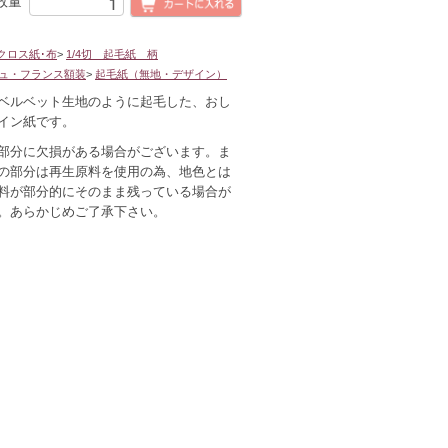
数量
クロス紙･布
>
1/4切 起毛紙 柄
ュ・フランス額装
>
起毛紙（無地・デザイン）
ベルベット生地のように起毛した、おし
イン紙です。
部分に欠損がある場合がございます。ま
の部分は再生原料を使用の為、地色とは
料が部分的にそのまま残っている場合が
。あらかじめご了承下さい。