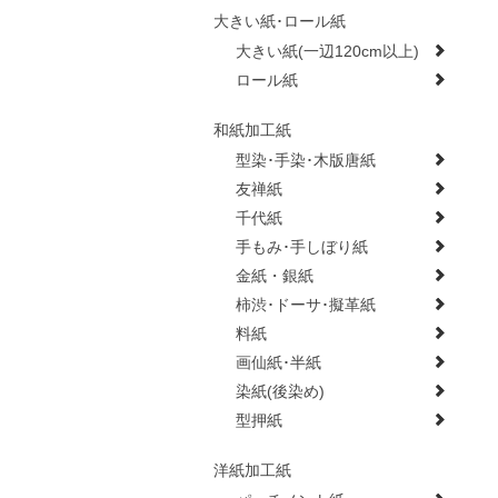
大きい紙･ロール紙
大きい紙(一辺120cm以上)
ロール紙
和紙加工紙
型染･手染･木版唐紙
友禅紙
千代紙
手もみ･手しぼり紙
金紙・銀紙
柿渋･ドーサ･擬革紙
料紙
画仙紙･半紙
染紙(後染め)
型押紙
洋紙加工紙