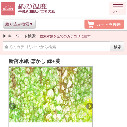
手漉き和紙と世界の紙
メニュー
絞り込み検索
▶ キーワード検索
検索対象を全てのカテゴリに戻す
新落水紙 ぼかし 緑+黄
Previous
Next