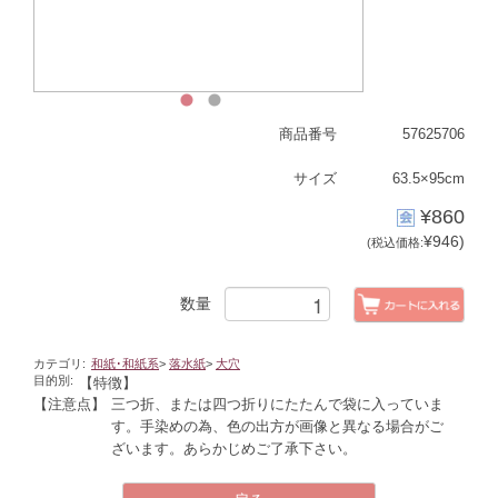
1
2
商品番号
57625706
サイズ
63.5×95cm
¥860
¥946)
(税込価格:
数量
カテゴリ:
和紙･和紙系
>
落水紙
>
大穴
目的別:
【特徴】
【注意点】
三つ折、または四つ折りにたたんで袋に入っていま
す。手染めの為、色の出方が画像と異なる場合がご
ざいます。あらかじめご了承下さい。