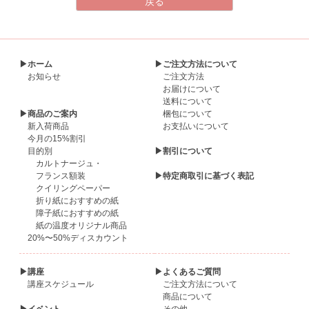
▶ホーム
▶ご注文方法について
お知らせ
ご注文方法
お届けについて
送料について
▶商品のご案内
梱包について
新入荷商品
お支払いについて
今月の15%割引
目的別
▶割引について
カルトナージュ・
フランス額装
▶特定商取引に基づく表記
クイリングペーパー
折り紙におすすめの紙
障子紙におすすめの紙
紙の温度オリジナル商品
20%〜50%ディスカウント
▶講座
▶よくあるご質問
講座スケジュール
ご注文方法について
商品について