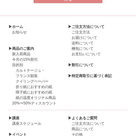
▶ホーム
▶ご注文方法について
お知らせ
ご注文方法
お届けについて
送料について
▶商品のご案内
梱包について
新入荷商品
お支払いについて
今月の15%割引
目的別
▶割引について
カルトナージュ・
フランス額装
▶特定商取引に基づく表記
クイリングペーパー
折り紙におすすめの紙
障子紙におすすめの紙
紙の温度オリジナル商品
20%〜50%ディスカウント
▶講座
▶よくあるご質問
講座スケジュール
ご注文方法について
商品について
▶イベント
その他