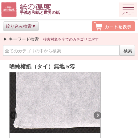
手漉き和紙と世界の紙
メニュー
絞り込み検索
▶ キーワード検索
検索対象を全てのカテゴリに戻す
晒純楮紙（タイ）無地 5匁
Previous
Next