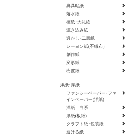
典具帖紙
落水紙
檀紙･大礼紙
漉き込み紙
透かし･二層紙
レーヨン紙(不織布）
創作紙
変形紙
樹皮紙
洋紙･厚紙
ファンシーペーパー･ファ
インペーパー(洋紙)
洋紙 白系
厚紙(板紙)
クラフト紙･包装紙
透ける紙