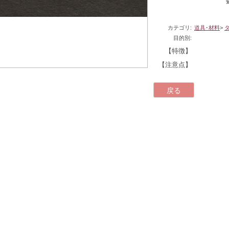
カテゴリ:
道具･材料
>
目的別:
【特徴】
【注意点】