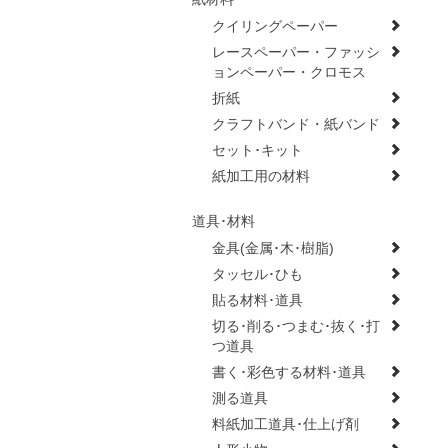
クイリングペーパー
レースペーパー・ファッシ
ョンペーパー・クロモス
折紙
クラフトバンド・紙バンド
セット･キット
紙加工用の材料
道具･材料
金具(金属･木･樹脂)
タッセル･ひも
貼る材料･道具
切る･削る･つまむ･抜く･打
つ道具
書く･彩色する材料･道具
測る道具
料紙加工道具･仕上げ剤