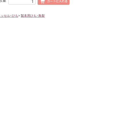
数量
タッセル･ひも
>
製本用ひも･角裂