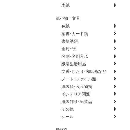
木紙
紙小物・文具
色紙
葉書･カード類
書簡箋類
金封･袋
名刺･名刺入れ
紙製生活用品
文香･しおり･和紙糸など
ノート･ファイル類
紙製箱･入れ物類
インテリア関連
紙製飾り･民芸品
その他
シール
紙材料