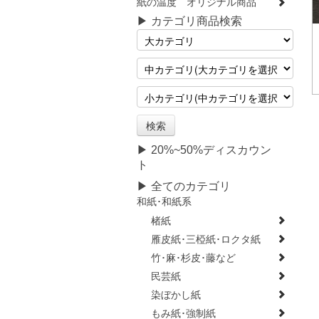
紙の温度 オリジナル商品
▶ カテゴリ商品検索
▶ 20%~50%ディスカウン
ト
▶ 全てのカテゴリ
和紙･和紙系
楮紙
雁皮紙･三椏紙･ロクタ紙
竹･麻･杉皮･藤など
民芸紙
染ぼかし紙
もみ紙･強制紙