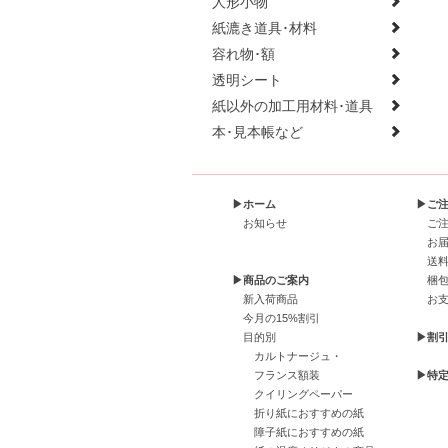
人形小物
紙漉き道具･材料
容れ物･額
透明シート
紙以外の加工用材料･道具
本･見本帳など
▶ホーム
▶ご
お知らせ
ご
お
送
▶商品のご案内
梱
新入荷商品
お
今月の15%割引
目的別
▶割
カルトナージュ・
フランス額装
▶特
クイリングペーパー
折り紙におすすめの紙
障子紙におすすめの紙