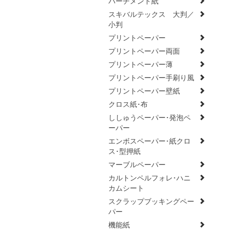
パーチメント紙
スキバルテックス 大判／
小判
プリントペーパー
プリントペーパー両面
プリントペーパー薄
プリントペーパー手刷り風
プリントペーパー壁紙
クロス紙･布
ししゅうペーパー･発泡ペ
ーパー
エンボスペーパー･紙クロ
ス･型押紙
マーブルペーパー
カルトンペルフォレ･ハニ
カムシート
スクラップブッキングペー
パー
機能紙