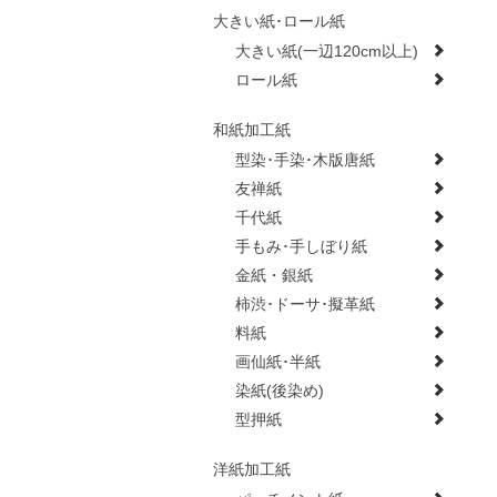
大きい紙･ロール紙
大きい紙(一辺120cm以上)
ロール紙
和紙加工紙
型染･手染･木版唐紙
友禅紙
千代紙
手もみ･手しぼり紙
金紙・銀紙
柿渋･ドーサ･擬革紙
料紙
画仙紙･半紙
染紙(後染め)
型押紙
洋紙加工紙