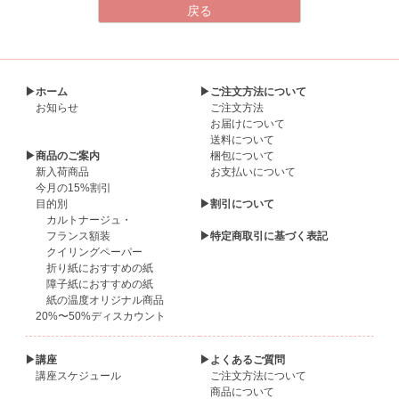
▶ホーム
▶ご注文方法について
お知らせ
ご注文方法
お届けについて
送料について
▶商品のご案内
梱包について
新入荷商品
お支払いについて
今月の15%割引
目的別
▶割引について
カルトナージュ・
フランス額装
▶特定商取引に基づく表記
クイリングペーパー
折り紙におすすめの紙
障子紙におすすめの紙
紙の温度オリジナル商品
20%〜50%ディスカウント
▶講座
▶よくあるご質問
講座スケジュール
ご注文方法について
商品について