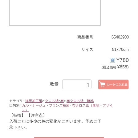
商品番号
65402900
サイズ
51×70cm
¥780
¥858)
(税込価格:
数量
カテゴリ:
洋紙加工紙
>
クロス紙･布
>
布クロス紙 無地
目的別:
カルトナージュ・フランス額装
>
布クロス紙（無地・デザイ
ン）
【特徴】
【注意点】
入荷ごとに多少の色の変化がございます。予めご了
承下さい。