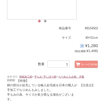
1
2
商品番号
89154502
サイズ
40×51cm
¥1,280
¥1,408)
(税込価格:
数量
カテゴリ:
和紙加工紙
>
手もみ･手しぼり紙
>
ちりめんもみ紙 洋風
目的別:
【特徴】
柄の部分が起毛している輸入起毛紙を日本の職人が
【注意点】
手加工でちりめんもみしました。
手もみの為、サイズが多少異なる場合がございま
す。