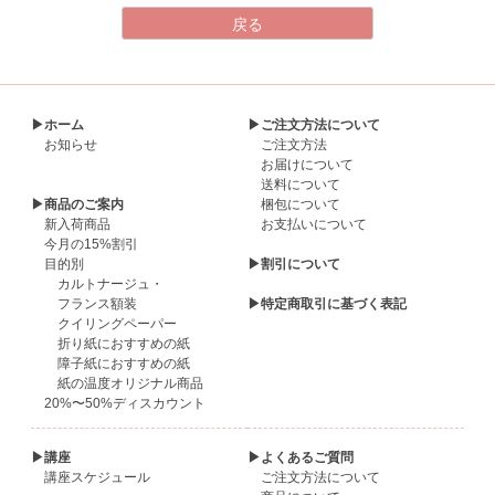
▶ホーム
▶ご注文方法について
お知らせ
ご注文方法
お届けについて
送料について
▶商品のご案内
梱包について
新入荷商品
お支払いについて
今月の15%割引
目的別
▶割引について
カルトナージュ・
フランス額装
▶特定商取引に基づく表記
クイリングペーパー
折り紙におすすめの紙
障子紙におすすめの紙
紙の温度オリジナル商品
20%〜50%ディスカウント
▶講座
▶よくあるご質問
講座スケジュール
ご注文方法について