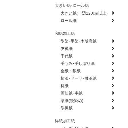
大きい紙･ロール紙
大きい紙(一辺120cm以上)
ロール紙
和紙加工紙
型染･手染･木版唐紙
友禅紙
千代紙
手もみ･手しぼり紙
金紙・銀紙
柿渋･ドーサ･擬革紙
料紙
画仙紙･半紙
染紙(後染め)
型押紙
洋紙加工紙