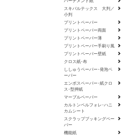
パーチメント紙
スキバルテックス 大判／
小判
プリントペーパー
プリントペーパー両面
プリントペーパー薄
プリントペーパー手刷り風
プリントペーパー壁紙
クロス紙･布
ししゅうペーパー･発泡ペ
ーパー
エンボスペーパー･紙クロ
ス･型押紙
マーブルペーパー
カルトンペルフォレ･ハニ
カムシート
スクラップブッキングペー
パー
機能紙