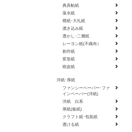
典具帖紙
落水紙
檀紙･大礼紙
漉き込み紙
透かし･二層紙
レーヨン紙(不織布）
創作紙
変形紙
樹皮紙
洋紙･厚紙
ファンシーペーパー･ファ
インペーパー(洋紙)
洋紙 白系
厚紙(板紙)
クラフト紙･包装紙
透ける紙