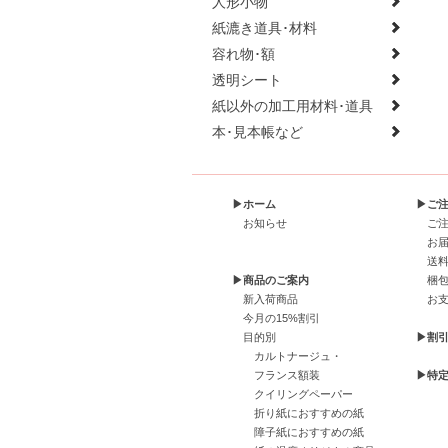
人形小物
紙漉き道具･材料
容れ物･額
透明シート
紙以外の加工用材料･道具
本･見本帳など
▶ホーム
▶ご
お知らせ
ご
お
送
▶商品のご案内
梱
新入荷商品
お
今月の15%割引
目的別
▶割
カルトナージュ・
フランス額装
▶特
クイリングペーパー
折り紙におすすめの紙
障子紙におすすめの紙