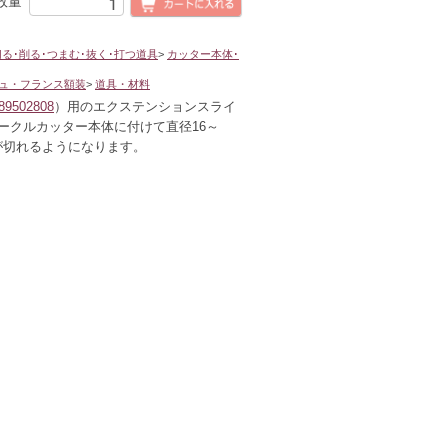
数量
切る･削る･つまむ･抜く･打つ道具
>
カッター本体･
ュ・フランス額装
>
道具・材料
89502808
）用のエクステンションスライ
ークルカッター本体に付けて直径16～
円が切れるようになります。