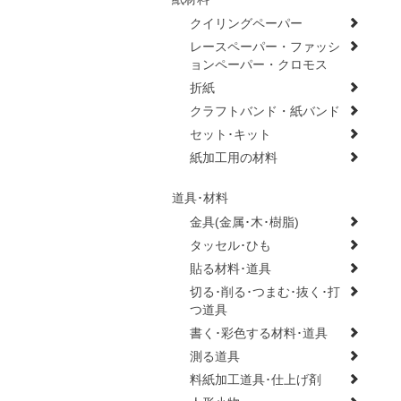
クイリングペーパー
レースペーパー・ファッシ
ョンペーパー・クロモス
折紙
クラフトバンド・紙バンド
セット･キット
紙加工用の材料
道具･材料
金具(金属･木･樹脂)
タッセル･ひも
貼る材料･道具
切る･削る･つまむ･抜く･打
つ道具
書く･彩色する材料･道具
測る道具
料紙加工道具･仕上げ剤