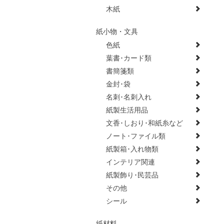
木紙
紙小物・文具
色紙
葉書･カード類
書簡箋類
金封･袋
名刺･名刺入れ
紙製生活用品
文香･しおり･和紙糸など
ノート･ファイル類
紙製箱･入れ物類
インテリア関連
紙製飾り･民芸品
その他
シール
紙材料