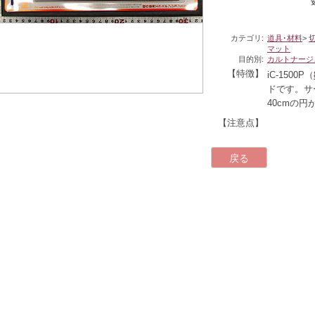
カテゴリ:
道具･材料
>
マット
目的別:
カルトナージ
【特徴】
iC-1500P（
ドです。サ
40cmの
【注意点】