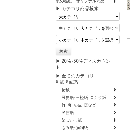
紙の温度 オリジナル商品
▶ カテゴリ商品検索
▶ 20%~50%ディスカウン
ト
▶ 全てのカテゴリ
和紙･和紙系
楮紙
雁皮紙･三椏紙･ロクタ紙
竹･麻･杉皮･藤など
民芸紙
染ぼかし紙
もみ紙･強制紙