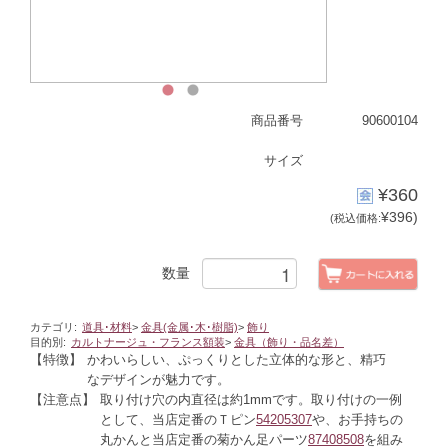
1
2
商品番号
90600104
サイズ
¥360
¥396)
(税込価格:
数量
カテゴリ:
道具･材料
>
金具(金属･木･樹脂)
>
飾り
目的別:
カルトナージュ・フランス額装
>
金具（飾り・品名差）
【特徴】
かわいらしい、ぷっくりとした立体的な形と、精巧
なデザインが魅力です。
【注意点】
取り付け穴の内直径は約1mmです。取り付けの一例
として、当店定番のＴピン
54205307
や、お手持ちの
丸かんと当店定番の菊かん足パーツ
87408508
を組み