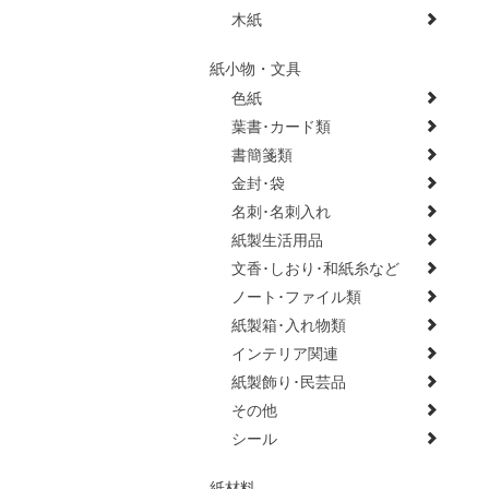
木紙
紙小物・文具
色紙
葉書･カード類
書簡箋類
金封･袋
名刺･名刺入れ
紙製生活用品
文香･しおり･和紙糸など
ノート･ファイル類
紙製箱･入れ物類
インテリア関連
紙製飾り･民芸品
その他
シール
紙材料