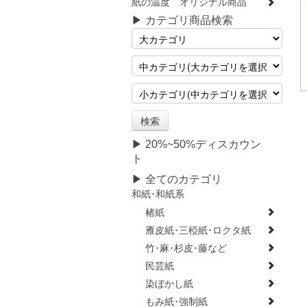
紙の温度 オリジナル商品
▶ カテゴリ商品検索
▶ 20%~50%ディスカウン
ト
▶ 全てのカテゴリ
和紙･和紙系
楮紙
雁皮紙･三椏紙･ロクタ紙
竹･麻･杉皮･藤など
民芸紙
染ぼかし紙
もみ紙･強制紙