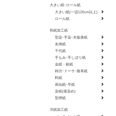
大きい紙･ロール紙
大きい紙(一辺120cm以上)
ロール紙
和紙加工紙
型染･手染･木版唐紙
友禅紙
千代紙
手もみ･手しぼり紙
金紙・銀紙
柿渋･ドーサ･擬革紙
料紙
画仙紙･半紙
染紙(後染め)
型押紙
洋紙加工紙