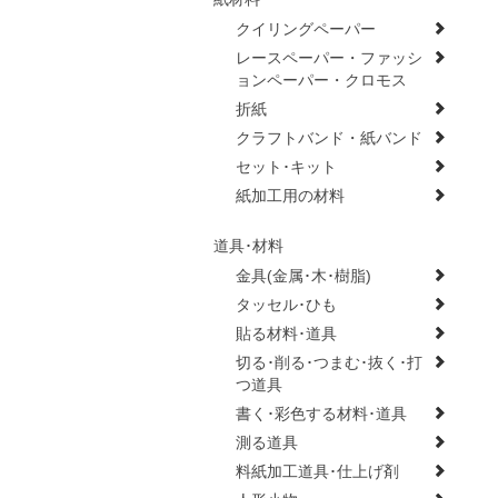
クイリングペーパー
レースペーパー・ファッシ
ョンペーパー・クロモス
折紙
クラフトバンド・紙バンド
セット･キット
紙加工用の材料
道具･材料
金具(金属･木･樹脂)
タッセル･ひも
貼る材料･道具
切る･削る･つまむ･抜く･打
つ道具
書く･彩色する材料･道具
測る道具
料紙加工道具･仕上げ剤