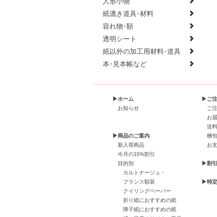
人形小物
紙漉き道具･材料
容れ物･額
透明シート
紙以外の加工用材料･道具
本･見本帳など
▶ホーム
▶ご
お知らせ
ご
お
送
▶商品のご案内
梱
新入荷商品
お
今月の15%割引
目的別
▶割
カルトナージュ・
フランス額装
▶特
クイリングペーパー
折り紙におすすめの紙
障子紙におすすめの紙