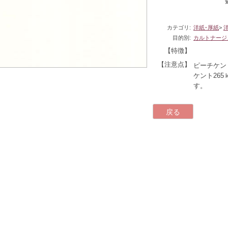
カテゴリ:
洋紙･厚紙
>
目的別:
カルトナージ
【特徴】
【注意点】
ピーチケン
ケント265ｋ
す。