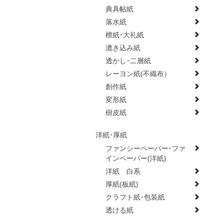
典具帖紙
落水紙
檀紙･大礼紙
漉き込み紙
透かし･二層紙
レーヨン紙(不織布）
創作紙
変形紙
樹皮紙
洋紙･厚紙
ファンシーペーパー･ファ
インペーパー(洋紙)
洋紙 白系
厚紙(板紙)
クラフト紙･包装紙
透ける紙