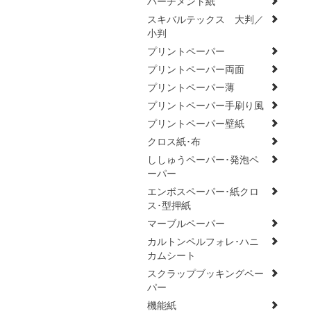
パーチメント紙
スキバルテックス 大判／
小判
プリントペーパー
プリントペーパー両面
プリントペーパー薄
プリントペーパー手刷り風
プリントペーパー壁紙
クロス紙･布
ししゅうペーパー･発泡ペ
ーパー
エンボスペーパー･紙クロ
ス･型押紙
マーブルペーパー
カルトンペルフォレ･ハニ
カムシート
スクラップブッキングペー
パー
機能紙