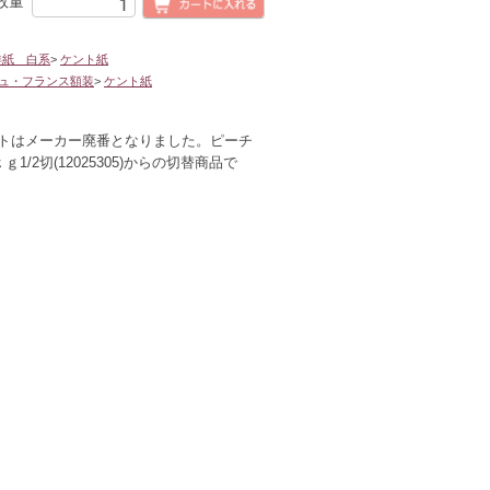
数量
洋紙 白系
>
ケント紙
ュ・フランス額装
>
ケント紙
トはメーカー廃番となりました。ピーチ
ｇ1/2切(12025305)からの切替商品で