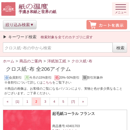
手漉き和紙と世界の紙
メニュー
絞り込み検索
▶ キーワード検索
検索対象を全てのカテゴリに戻す
ホーム
>
商品のご案内
>
洋紙加工紙
>
クロス紙･布
クロス紙･布 全206アイテム
会員割引
今月の15%割引
20%-50%割引
割引対象外
※各割引について詳しくは
こちら
をご覧下さい
※商品の画像は、お客様のご覧になるパソコンにより、実物と色が多少異なること
がございます。ご了承ください。
«
[1]
1
2
3
4
5
[7]
»
起毛紙コーラル フランス
商品番号:43401703