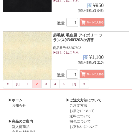
▶詳しくはこちら
¥950
(税込価格:¥1,045)
数量
起毛紙 毛皮風 アイボリー フ
ランス(43403202の切替
商品番号:53207302
▶詳しくはこちら
¥1,100
(税込価格:¥1,210)
数量
«
[1]
1
2
3
4
5
[7]
»
▶ホーム
▶ご注文方法について
お知らせ
ご注文方法
お届けについて
送料について
▶商品のご案内
梱包について
新入荷商品
お支払いについて