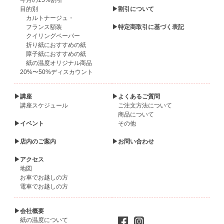
今月の15%割引
目的別
▶割引について
カルトナージュ・
フランス額装
▶特定商取引に基づく表記
クイリングペーパー
折り紙におすすめの紙
障子紙におすすめの紙
紙の温度オリジナル商品
20%〜50%ディスカウント
▶講座
▶よくあるご質問
講座スケジュール
ご注文方法について
商品について
▶イベント
その他
▶店内のご案内
▶お問い合わせ
▶アクセス
地図
お車でお越しの方
電車でお越しの方
▶会社概要
紙の温度について