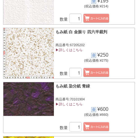
¥195
(税込価格:¥214)
数量
もみ紙 白 金振り 四六半裁判
商品番号:67205202
▶詳しくはこちら
¥250
(税込価格:¥275)
数量
もみ紙 染分紙 青緑
商品番号:70101904
▶詳しくはこちら
¥600
(税込価格:¥660)
数量