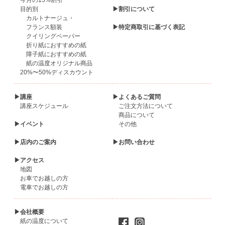
今月の15%割引
目的別
▶割引について
カルトナージュ・
フランス額装
▶特定商取引に基づく表記
クイリングペーパー
折り紙におすすめの紙
障子紙におすすめの紙
紙の温度オリジナル商品
20%〜50%ディスカウント
▶講座
▶よくあるご質問
講座スケジュール
ご注文方法について
商品について
▶イベント
その他
▶店内のご案内
▶お問い合わせ
▶アクセス
地図
お車でお越しの方
電車でお越しの方
▶会社概要
紙の温度について