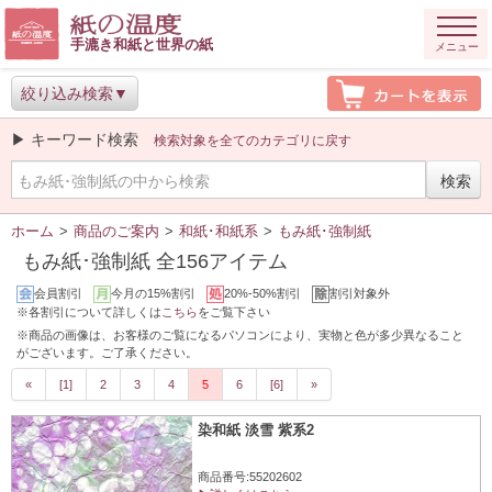
手漉き和紙と世界の紙
メニュー
絞り込み検索
▶ キーワード検索
検索対象を全てのカテゴリに戻す
ホーム
>
商品のご案内
>
和紙･和紙系
>
もみ紙･強制紙
もみ紙･強制紙 全156アイテム
会員割引
今月の15%割引
20%-50%割引
割引対象外
※各割引について詳しくは
こちら
をご覧下さい
※商品の画像は、お客様のご覧になるパソコンにより、実物と色が多少異なること
がございます。ご了承ください。
«
[1]
2
3
4
5
6
[6]
»
染和紙 淡雪 紫系2
商品番号:55202602