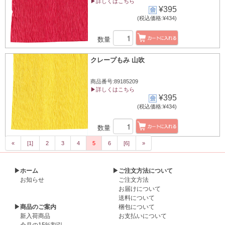
▶詳しくはこちら
¥395
(税込価格:¥434)
数量
クレープもみ 山吹
商品番号:89185209
▶詳しくはこちら
¥395
(税込価格:¥434)
数量
«
[1]
2
3
4
5
6
[6]
»
▶ホーム
▶ご注文方法について
お知らせ
ご注文方法
お届けについて
送料について
▶商品のご案内
梱包について
新入荷商品
お支払いについて