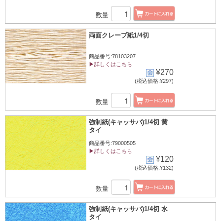
数量
両面クレープ紙1/4切
商品番号:78103207
▶詳しくはこちら
¥270
(税込価格:¥297)
数量
強制紙(キャッサバ)1/4切 黄
タイ
商品番号:79000505
▶詳しくはこちら
¥120
(税込価格:¥132)
数量
強制紙(キャッサバ)1/4切 水
タイ