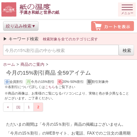
手漉き和紙と世界の紙
メニュー
絞り込み検索
▶ キーワード検索
検索対象を全てのカテゴリに戻す
ホーム
>
商品のご案内
>
今月の15%割引商品 全59アイテム
会員割引
今月の15%割引
20%-50%割引
割引対象外
※各割引について詳しくは
こちら
をご覧下さい
※商品の画像は、お客様のご覧になるパソコンにより、実物と色が多少異なること
がございます。ご了承ください。
«
[1]
1
2
ただいまの期間は「今月の15％割引」商品の掲載はございません。
「今月の15％割引」のWEBサイト、お電話、FAXでのご注文の適用期