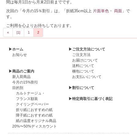
間は毎月1日から月末2日前までです。
次回の「今月の15％割引」は、「折紙35cm以上
片面単色
・
両面
」で
す。
ご利用を心よりお待ちしております。
«
[1]
1
2
▶ホーム
▶ご注文方法について
お知らせ
ご注文方法
お届けについて
送料について
▶商品のご案内
梱包について
新入荷商品
お支払いについて
今月の15%割引
目的別
▶割引について
カルトナージュ・
フランス額装
▶特定商取引に基づく表記
クイリングペーパー
折り紙におすすめの紙
障子紙におすすめの紙
紙の温度オリジナル商品
20%〜50%ディスカウント