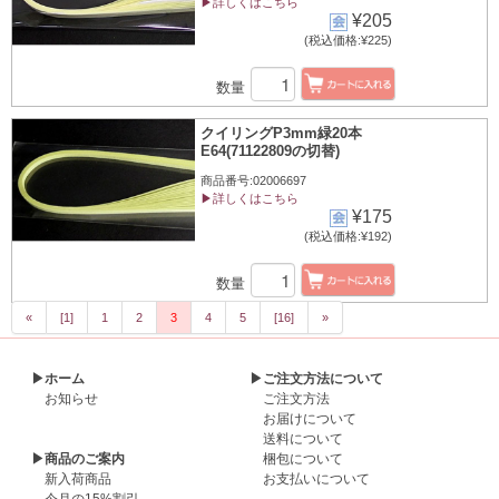
▶詳しくはこちら
¥205
(税込価格:¥225)
数量
クイリングP3mm緑20本
E64(71122809の切替)
商品番号:02006697
▶詳しくはこちら
¥175
(税込価格:¥192)
数量
«
[1]
1
2
3
4
5
[16]
»
▶ホーム
▶ご注文方法について
お知らせ
ご注文方法
お届けについて
送料について
▶商品のご案内
梱包について
新入荷商品
お支払いについて