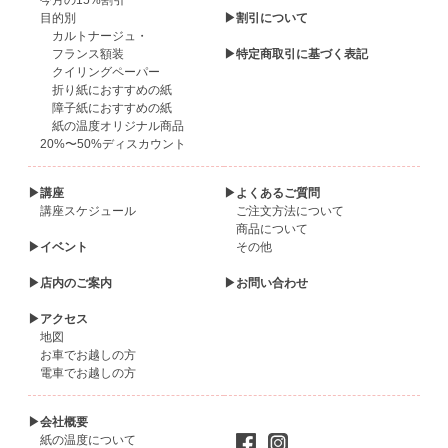
今月の15%割引
目的別
▶割引について
カルトナージュ・
フランス額装
▶特定商取引に基づく表記
クイリングペーパー
折り紙におすすめの紙
障子紙におすすめの紙
紙の温度オリジナル商品
20%〜50%ディスカウント
▶講座
▶よくあるご質問
講座スケジュール
ご注文方法について
商品について
▶イベント
その他
▶店内のご案内
▶お問い合わせ
▶アクセス
地図
お車でお越しの方
電車でお越しの方
▶会社概要
紙の温度について