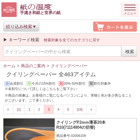
手漉き和紙と世界の紙
メニュー
絞り込み検索
▶ キーワード検索
検索対象を全てのカテゴリに戻す
ホーム
>
商品のご案内
>
クイリングペーパー
クイリングペーパー 全463アイテム
会員割引
今月の15%割引
20%-50%割引
割引対象外
※各割引について詳しくは
こちら
をご覧下さい
※商品の画像は、お客様のご覧になるパソコンにより、実物と色が多少異なること
がございます。ご了承ください。
«
[1]
1
2
3
4
5
[16]
»
クイリングP2mm薄茶20本
R10(71114804の切替)
商品番号:02006109